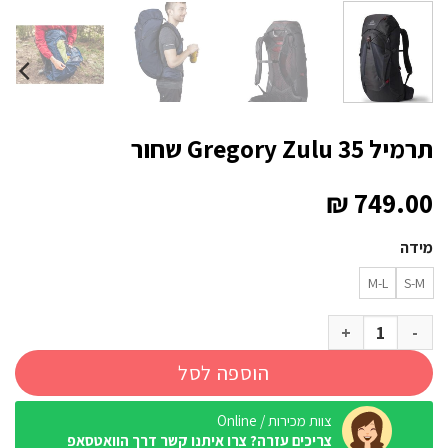
תרמיל Gregory Zulu 35 שחור
₪
749.00
מידה
M-L
S-M
כמות של תרמיל Gregory Zulu 35 שחור
הוספה לסל
צוות מכירות / Online
צריכים עזרה? צרו איתנו קשר דרך הוואטסאפ