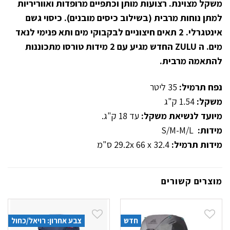
משקל מצוינת. רצועות מותן וכתפיים מרופדות ואווריריות
למתן נוחות מרבית (בשילוב כיסים מובנים). כיסוי גשם
אינטגרלי. 2 תאים חיצוניים לבקבוקי מים ותא פנימי לנאד
מים. ה
ZULU
החדש מגיע עם 2 מידות טורסו מתכוננות
להתאמה מרבית.
נפח תרמיל:
35 ליטר
משקל:
1.54 ק"ג
מיועד לנשיאת משקל:
עד 18 ק"ג.
מידות:
S/M-M/L
מידות תרמיל:
29.2x 66 x 32.4 ס"מ
מוצרים קשורים
חדש
צבע אחרון: רויאל/כחול