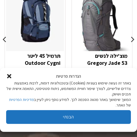
מוצ'ילה לנשים
תרמיל 45 ליטר
Outdoor Cygni
Gregory Jade 53
Mist Grey
הגדרות פרטיות
₪
279.90
₪
899.90
באתר זה נעשה שימוש בעוגיות (Cookies) ובטכנולוגיות דומות, לרבות באמצעות
צדדים שלישיים, לצורך שיפור חוויית המשתמש, ניתוח סטטיסטי, התאמה אישית של
תכנים ושיווק.
בחר אפשרויות
בחר אפשרויות
המשך שימושך באתר מהווה הסכמה לכך. למידע נוסף ניתן לעיין ב
מדיניות הפרטיות
למוצר
למוצר
של האתר.
זה
זה
יש
יש
הבנתי
מספר
מספר
סוגים.
סוגים.
ניתן
ניתן