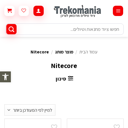
Ski
t
conten
חיפוש
עבור:
עמוד הבית
/
מוצר מותג
/
Nitecore
Nitecore
פתח סרגל 
סינון