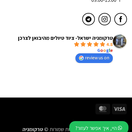
טרקומניה ישראל- ציוד טיולים מהיבואן לצרכן
4.8
powered by
G
o
o
g
l
e
review us on
MasterCard
Visa
היי, איך אפשר לעזור?
2016-2026 כל הזכויות שמורות ©
טרקומניה