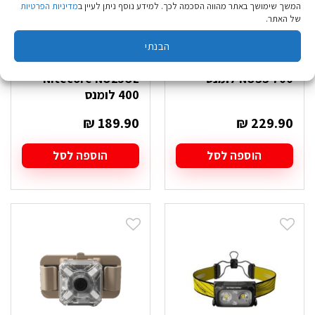
המשך שימושך באתר מהווה הסכמה לכך. למידע נוסף ניתן לעיין ב
מדיניות הפרטיות
של האתר.
הבנתי
פנס ראש Nitecore
פנס ראש אולטרהלייט
NU33 700 לומנס
Nitecore NU25UL
400 לומנס
₪
189.90
₪
229.90
הוספה לסל
הוספה לסל