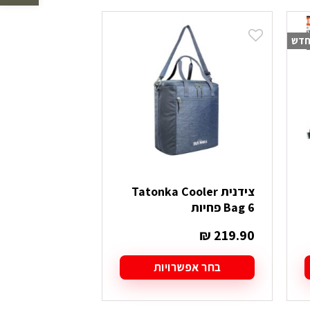
לפי
הפריט
דש
העדכני
ביותר
צידנית Tatonka Cooler
Bag 6 פחיות
₪
219.90
בחר אפשרויות
למוצר
זה