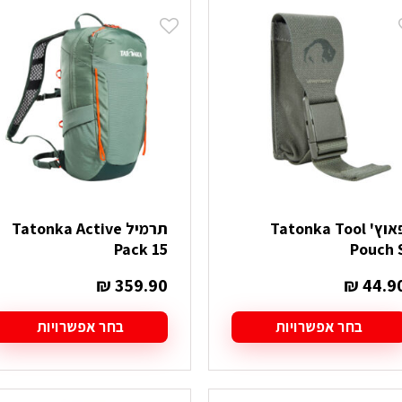
יש
מספר
סוגים.
ניתן
לבחור
את
האפשרויות
בעמוד
המוצר
פאוץ' Tatonka Tool
תרמיל Tatonka Active
Pack 15
Pouch 
₪
359.90
₪
44.9
בחר אפשרויות
בחר אפשרויות
מוצר
למוצר
ה
זה
ש
יש