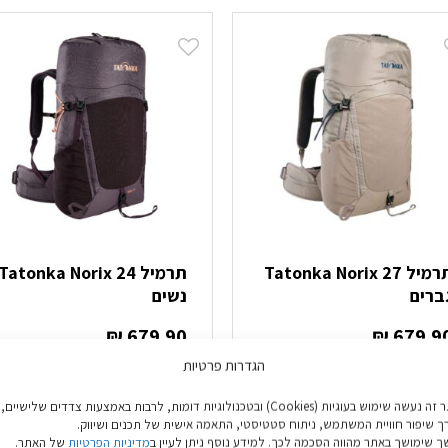
יש
מספר
סוגים.
ניתן
לבחור
את
האפשרויות
בעמוד
המוצר
תרמיל Tatonka Norix 27
תרמיל Tatonka Norix 24
ברים
נשים
₪
679.90
₪
679.9
הגדרות פרטיות
בחר אפשרויות
בחר אפשרויות
באתר זה נעשה שימוש בעוגיות (Cookies) ובטכנולוגיות דומות, לרבות באמצעות צדדים שלישיים,
מוצר
למוצר
ך שיפור חוויית המשתמש, ניתוח סטטיסטי, התאמה אישית של תכנים ושיווק.
ה
זה
 שימושך באתר מהווה הסכמה לכך. למידע נוסף ניתן לעיין ב
מדיניות הפרטיות
של האתר.