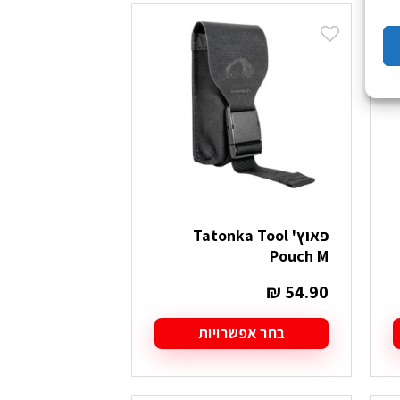
פאוץ' Tatonka Tool
Pouch M
₪
54.90
בחר אפשרויות
למוצר
זה