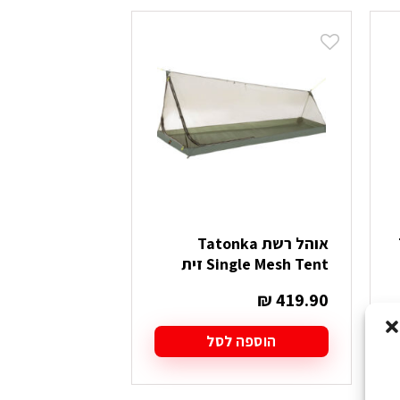
יש
מספר
סוגים.
ניתן
לבחור
את
האפשרויות
בעמוד
המוצר
אוהל רשת Tatonka
Single Mesh Tent זית
₪
419.90
הוספה לסל