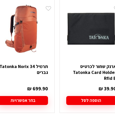
ש
יש
ספר
מספר
וגים.
סוגים.
יתן
ניתן
בחור
לבחור
ת
את
אפשרויות
האפשרויות
עמוד
בעמוד
מוצר
המוצר
רנק שחור לכרטיס
תרמיל Tatonka Norix 34
Tatonka Card Holde
גברים
Rfid 
₪
699.90
₪
39.9
הוספה לסל
בחר אפשרויות
למוצר
זה