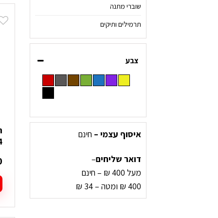
י
שוברי מתנה
מ
תרמילים ותיקים
ס
נ
ל
צבע
א
ה
ב
ה
איסוף עצמי –
חינם
14
דואר שליחים
–
0
מעל 400 ₪ – חינם
400 ₪ ומטה – 34 ₪
ל
ז