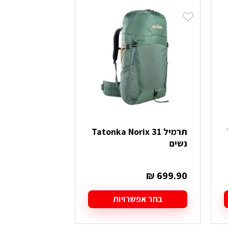
תרמיל Tatonka Norix 31
נשים
₪
699.90
בחר אפשרויות
למוצר
זה