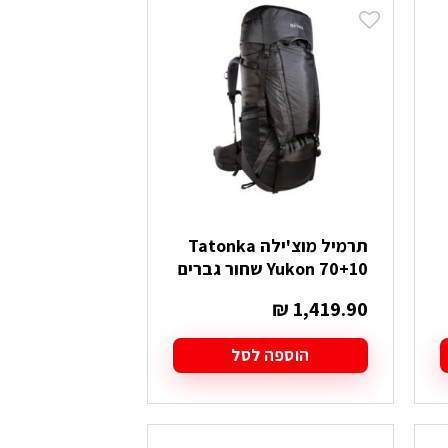
מספר
סוגים.
ניתן
לבחור
את
האפשרויות
בעמוד
המוצר
תרמיל מוצ'ילה Tatonka
Yukon 70+10 שחור גברים
₪
1,419.90
הוספה לסל