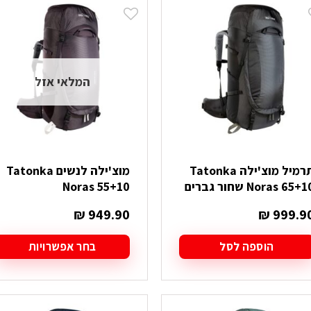
ספר
מספר
וגים.
סוגים.
יתן
ניתן
בחור
לבחור
ת
את
המלאי אזל
אפשרויות
האפשרויות
עמוד
בעמוד
מוצר
המוצר
תרמיל מוצ'ילה Tatonka
מוצ'ילה לנשים Tatonka
Noras 65+ שחור גברים
Noras 55+10
₪
949.90
₪
999.9
הוספה לסל
בחר אפשרויות
למוצר
זה
יש