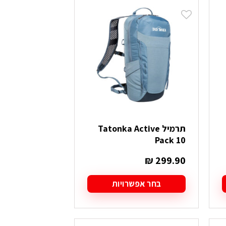
יש
מספר
סוגים.
ניתן
לבחור
את
האפשרויות
בעמוד
המוצר
תרמיל Tatonka Active
Pack 10
₪
299.90
בחר אפשרויות
למוצר
זה
יש