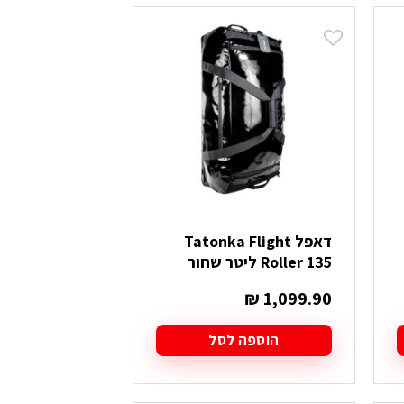
יש
מספר
סוגים.
ניתן
לבחור
את
האפשרויות
בעמוד
המוצר
דאפל Tatonka Flight
Roller 135 ליטר שחור
₪
1,099.90
הוספה לסל