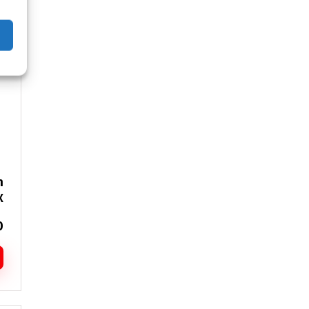
י
מ
ס
נ
ל
א
ה
ב
ה
X
0