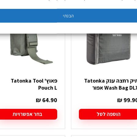
ש
יש
ספר
מספר
צבע אחרון: אפור
הבנתי
וגים.
סוגים.
יתן
ניתן
בחור
לבחור
ת
את
אפשרויות
האפשרויות
עמוד
בעמוד
מוצר
המוצר
תיק רחצה ענק Tatonka
פאוץ' Tatonka Tool
Wash Bag DL אפור
Pouch L
₪
64.90
₪
99.9
הוספה לסל
בחר אפשרויות
למוצר
זה