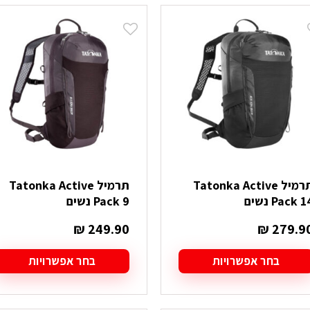
ש
יש
ספר
מספר
וגים.
סוגים.
יתן
ניתן
בחור
לבחור
ת
את
אפשרויות
האפשרויות
עמוד
בעמוד
מוצר
המוצר
תרמיל Tatonka Active
תרמיל Tatonka Active
Pack  נשים
Pack 9 נשים
₪
249.90
₪
279.9
בחר אפשרויות
בחר אפשרויות
מוצר
למוצר
ה
זה