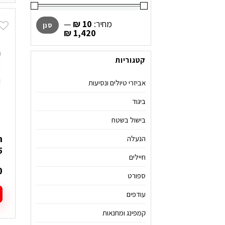
מחיר
מחיר
מחיר:
₪ 10
—
סנן
מינימלי
מקסימלי
₪ 1,420
קטגוריות
אביזרי טיולים ונסיעות
ביגוד
בישול בשטח
הנעלה
5
חיילים
0
ספורט
עודפים
ל
קמפינג ומחנאות
ז