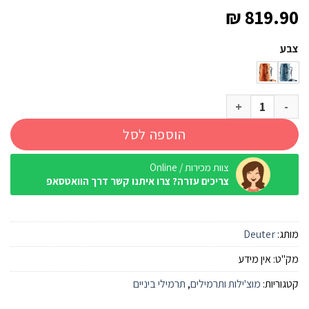
₪
819.90
צבע
כמות של תרמיל Deuter Aircontact lite 40+10 גברים
הוספה לסל
צוות מכירות / Online
צריכים עזרה? צרו איתנו קשר דרך הוואטסאפ
מותג:
Deuter
מק"ט:
אין מידע
קטגוריות:
מוצ'ילות ותרמילים
,
תרמילי ביניים