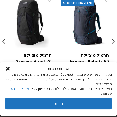
מידה אחרונה: S-M
תרמיל מוצ'ילה
תרמיל מוצ'ילה
Gregory Stout 70
Gregory Kalmia 60
כחול
הגדרות פרטיות
באתר זה נעשה שימוש בעוגיות (Cookies) ובטכנולוגיות דומות, לרבות באמצעות
₪
1,099.00
₪
999.90
צדדים שלישיים, לצורך שיפור חוויית המשתמש, ניתוח סטטיסטי, התאמה אישית של
תכנים ושיווק.
המשך שימושך באתר מהווה הסכמה לכך. למידע נוסף ניתן לעיין ב
מדיניות הפרטיות
בחר אפשרויות
בחר אפשרויות
של האתר.
למוצר
למוצר
זה
זה
הבנתי
יש
יש
מספר
מספר
סוגים.
סוגים.