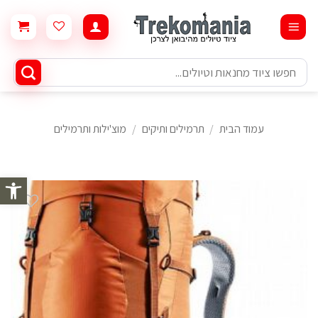
Ski
t
conten
חיפוש
עבור:
עמוד הבית
/
תרמילים ותיקים
/
מוצ'ילות ותרמילים
פתח סרגל 