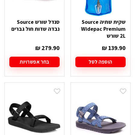
שקית שתיה Source
סנדל שורש Source
Widepac Premium
נבדה שדות חול גברים
2L שורש
₪
279.90
₪
139.90
הוספה לסל
בחר אפשרויות
למוצר
זה
יש
מספר
סוגים.
ניתן
לבחור
את
האפשרויות
בעמוד
המוצר