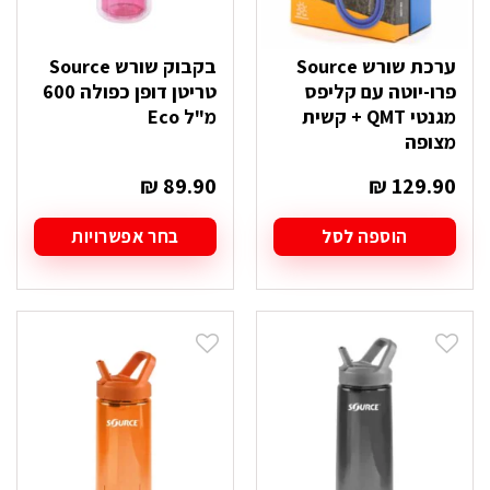
ערכת שורש Source
בקבוק שורש Source
פרו-יוטה עם קליפס
טריטן דופן כפולה 600
מגנטי QMT + קשית
מ"ל Eco
מצופה
₪
89.90
₪
129.90
הוספה לסל
בחר אפשרויות
למוצר
זה
יש
מספר
סוגים.
ניתן
לבחור
את
האפשרויות
בעמוד
המוצר