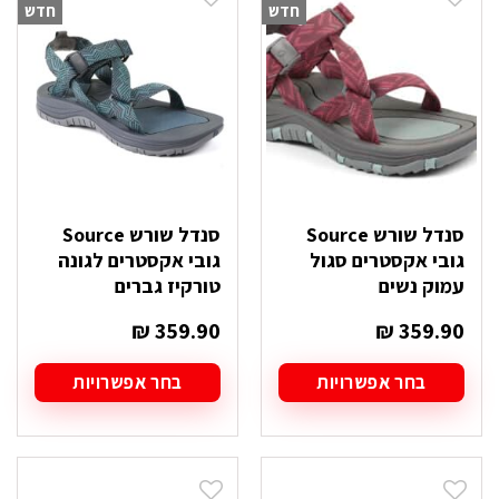
חדש
חדש
סנדל שורש Source
סנדל שורש Source
גובי אקסטרים סגול
גובי אקסטרים לגונה
עמוק נשים
טורקיז גברים
₪
359.90
₪
359.90
בחר אפשרויות
בחר אפשרויות
למוצר
למוצר
זה
זה
יש
יש
מספר
מספר
סוגים.
סוגים.