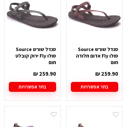
לבחור
לבחור
את
את
האפשרויות
האפשרויות
בעמוד
בעמוד
המוצר
המוצר
סנדל שורש Source
סנדל שורש Source
סולו Fly אדום חלודה
סולו Fly ירוק קובלט
חום
חום
₪
259.90
₪
259.90
בחר אפשרויות
בחר אפשרויות
למוצר
למוצר
זה
זה
יש
יש
מספר
מספר
סוגים.
סוגים.
ניתן
ניתן
לבחור
לבחור