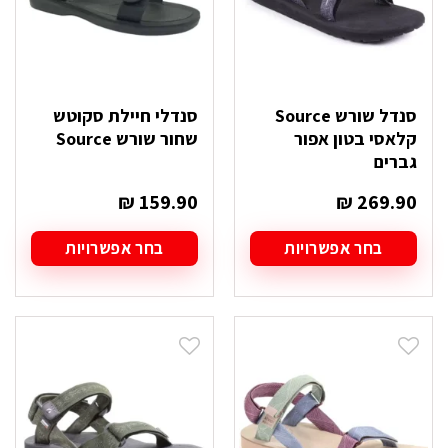
בעמוד
בעמוד
המוצר
המוצר
סנדל שורש Source
סנדלי חיילת סקוטש
קלאסי בטון אפור
שחור שורש Source
גברים
₪
159.90
₪
269.90
בחר אפשרויות
בחר אפשרויות
למוצר
למוצר
זה
זה
יש
יש
מספר
מספר
סוגים.
סוגים.
ניתן
ניתן
לבחור
לבחור
את
את
האפשרויות
האפשרויות
בעמוד
בעמוד