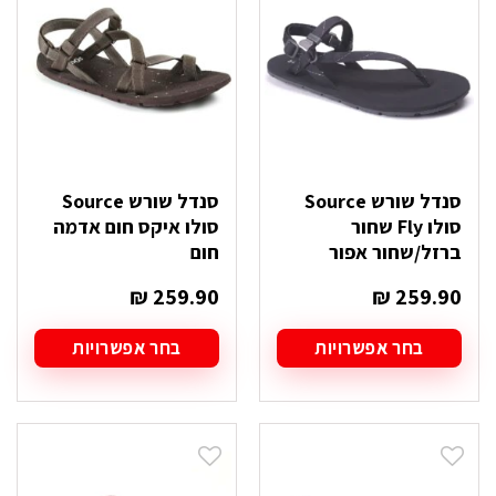
לבחור
לבחור
את
את
האפשרויות
האפשרויות
בעמוד
בעמוד
המוצר
המוצר
סנדל שורש Source
סנדל שורש Source
סולו Fly שחור
סולו איקס חום אדמה
ברזל/שחור אפור
חום
₪
259.90
₪
259.90
בחר אפשרויות
בחר אפשרויות
למוצר
למוצר
זה
זה
יש
יש
מספר
מספר
סוגים.
סוגים.
ניתן
ניתן