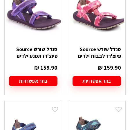
את
את
האפשרויות
האפשרויות
בעמוד
בעמוד
המוצר
המוצר
סנדל שורש Source
סנדל שורש Source
פיוצ'רז לבבות ילדים
פיוצ'רז תמנע ילדים
₪
159.90
₪
159.90
בחר אפשרויות
בחר אפשרויות
למוצר
למוצר
זה
זה
יש
יש
מספר
מספר
סוגים.
סוגים.
ניתן
ניתן
לבחור
לבחור
את
את