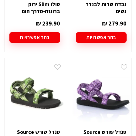
נבדה שדות לבנדר
סולו Slim ירוק
נשים
ברונזה-מדרך חום
₪
239.90
₪
279.90
בחר אפשרויות
בחר אפשרויות
למוצר
למוצר
זה
זה
יש
יש
מספר
מספר
סוגים.
סוגים.
ניתן
ניתן
לבחור
לבחור
את
את
האפשרויות
האפשרויות
בעמוד
בעמוד
המוצר
המוצר
סנדל שורש Source
סנדל שורש Source