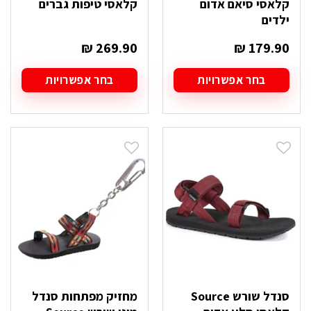
קלאסי סיאם אדום
קלאסי טיפות גברים
ילדים
₪
269.90
₪
179.90
בחר אפשרויות
בחר אפשרויות
למוצר
למוצר
זה
זה
יש
יש
מספר
מספר
סוגים.
סוגים.
ניתן
ניתן
לבחור
לבחור
את
את
האפשרויות
האפשרויות
בעמוד
בעמוד
המוצר
המוצר
סנדל שורש Source
מחזיק מפתחות סנדל