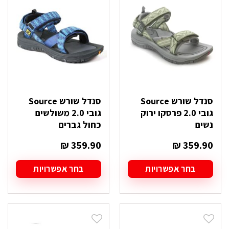
ניתן
ניתן
לבחור
לבחור
את
את
האפשרויות
האפשרויות
בעמוד
בעמוד
המוצר
המוצר
סנדל שורש Source
סנדל שורש Source
גובי 2.0 פרסקו ירוק
גובי 2.0 משולשים
נשים
כחול גברים
₪
359.90
₪
359.90
בחר אפשרויות
בחר אפשרויות
למוצר
למוצר
זה
זה
יש
יש
מספר
מספר
סוגים.
סוגים.