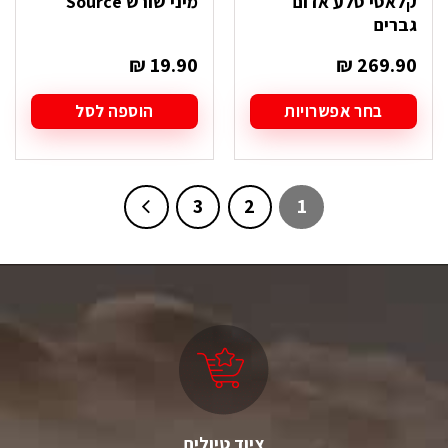
קלאסי סלע אדום
מיני שורש Source
גברים
₪
19.90
₪
269.90
בחר אפשרויות
הוספה לסל
למוצר
זה
יש
מספר
3
2
1
סוגים.
ניתן
לבחור
את
האפשרויות
בעמוד
המוצר
ציוד טיולים