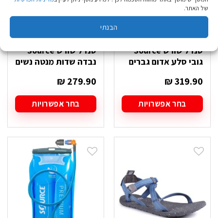
המוצר
המוצר
של האתר.
הבנתי
סנדל שורש Source
סנדל שורש Source
גובי סלע אדום גברים
נבדה שדות מנטה נשים
₪
279.90
₪
319.90
בחר אפשרויות
בחר אפשרויות
למוצר
למוצר
זה
זה
יש
יש
מספר
מספר
סוגים.
סוגים.
ניתן
ניתן
לבחור
לבחור
את
את
האפשרויות
האפשרויות
בעמוד
בעמוד
המוצר
המוצר