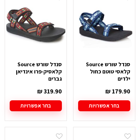
ניתן
ניתן
לבחור
לבחור
את
את
האפשרויות
האפשרויות
בעמוד
בעמוד
המוצר
המוצר
סנדל שורש Source
סנדל שורש Source
קלאסי טוטם כחול
קלאסיק-פרו אינדיאן
ילדים
גברים
₪
319.90
₪
179.90
בחר אפשרויות
בחר אפשרויות
למוצר
למוצר
זה
זה
יש
יש
מספר
מספר
סוגים.
סוגים.