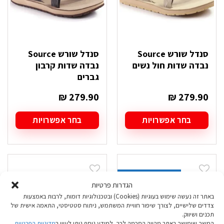
המוצר
המוצר
סנדל שורש Source
סנדל שורש Source
נבדה שדות חול נשים
נבדה שדות קרבון
גברים
₪
279.90
₪
279.90
בחר אפשרויות
בחר אפשרויות
למוצר
למוצר
זה
זה
יש
יש
מספר
מספר
סוגים.
סוגים.
מידות אחרונות: 47
ניתן
ניתן
הגדרות פרטיות
לבחור
לבחור
באתר זה נעשה שימוש בעוגיות (Cookies) ובטכנולוגיות דומות, לרבות באמצעות
את
את
צדדים שלישיים, לצורך שיפור חוויית המשתמש, ניתוח סטטיסטי, התאמה אישית של
האפשרויות
האפשרויות
תכנים ושיווק.
בעמוד
בעמוד
המשך שימושך באתר מהווה הסכמה לכך. למידע נוסף ניתן לעיין ב
מדיניות הפרטיות