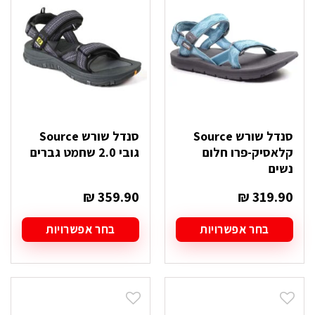
ניתן
ניתן
לבחור
לבחור
את
את
האפשרויות
האפשרויות
בעמוד
בעמוד
המוצר
המוצר
סנדל שורש Source
סנדל שורש Source
קלאסיק-פרו חלום
גובי 2.0 שחמט גברים
נשים
₪
359.90
₪
319.90
בחר אפשרויות
בחר אפשרויות
למוצר
למוצר
זה
זה
יש
יש
מספר
מספר
סוגים.
סוגים.
ניתן
ניתן