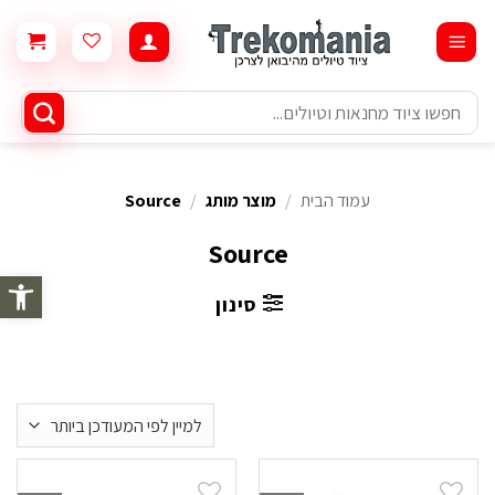
Ski
t
conten
חיפוש
עבור:
עמוד הבית
/
מוצר מותג
/
Source
Source
פתח סרגל 
סינון