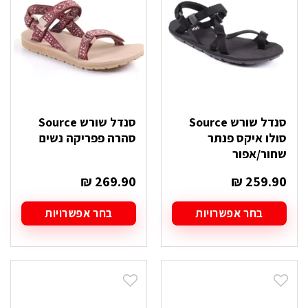
לבחור
לבחור
את
את
האפשרויות
האפשרויות
בעמוד
בעמוד
המוצר
המוצר
סנדל שורש Source
סנדל שורש Source
סולו איקס פנתר
סהרה פפריקה נשים
שחור/אפור
₪
269.90
₪
259.90
בחר אפשרויות
בחר אפשרויות
למוצר
למוצר
זה
זה
יש
יש
מספר
מספר
סוגים.
סוגים.
ניתן
ניתן