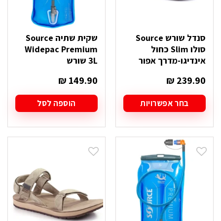
סנדל שורש Source
שקית שתיה Source
סולו Slim כחול
Widepac Premium
אינדיגו-מדרך אפור
3L שורש
₪
149.90
₪
239.90
בחר אפשרויות
הוספה לסל
למוצר
זה
יש
מספר
סוגים.
ניתן
לבחור
את
האפשרויות
בעמוד
המוצר