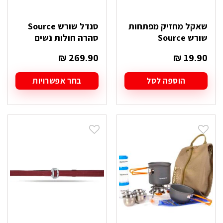
שאקל מחזיק מפתחות
סנדל שורש Source
שורש Source
סהרה חולות נשים
₪
269.90
₪
19.90
הוספה לסל
בחר אפשרויות
למוצר
זה
יש
מספר
סוגים.
ניתן
לבחור
את
האפשרויות
בעמוד
המוצר