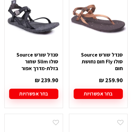
לבחור
לבחור
את
את
האפשרויות
האפשרויות
בעמוד
בעמוד
המוצר
המוצר
סנדל שורש Source
סנדל שורש Source
סולו Fly חום נחושת
סולו Slim שחור
חום
בזלת-מדרך אפור
₪
239.90
₪
259.90
בחר אפשרויות
בחר אפשרויות
למוצר
למוצר
זה
זה
יש
יש
מספר
מספר
סוגים.
סוגים.
ניתן
ניתן