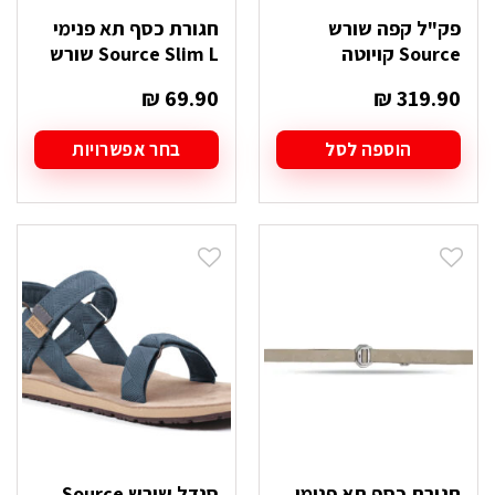
פק"ל קפה שורש
חגורת כסף תא פנימי
Source קויוטה
Source Slim L שורש
₪
69.90
₪
319.90
הוספה לסל
בחר אפשרויות
למוצר
זה
יש
מספר
סוגים.
ניתן
לבחור
את
האפשרויות
בעמוד
המוצר
חגורת כסף תא פנימי
סנדל שורש Source