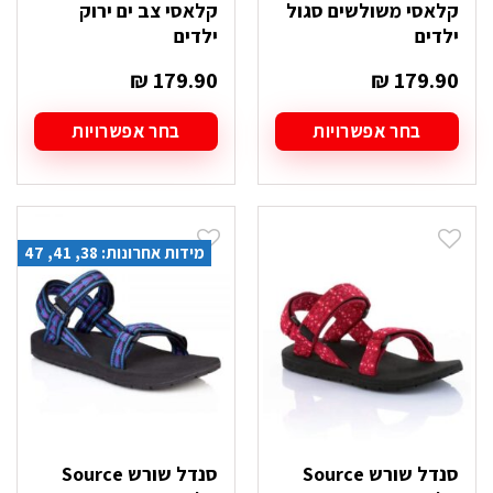
קלאסי משולשים סגול
קלאסי צב ים ירוק
ילדים
ילדים
₪
179.90
₪
179.90
בחר אפשרויות
בחר אפשרויות
למוצר
למוצר
זה
זה
יש
יש
מספר
מספר
סוגים.
סוגים.
מידות אחרונות: 38, 41, 47
ניתן
ניתן
לבחור
לבחור
את
את
האפשרויות
האפשרויות
בעמוד
בעמוד
המוצר
המוצר
סנדל שורש Source
סנדל שורש Source