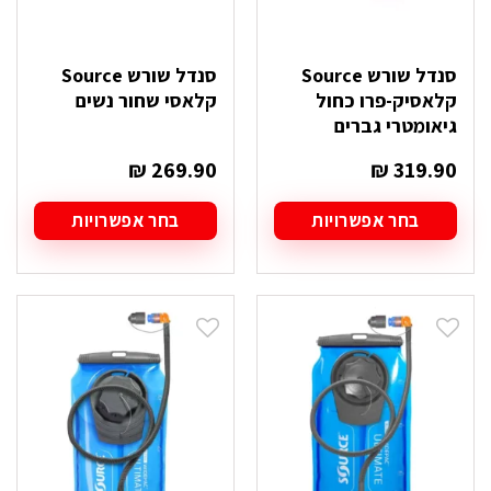
סנדל שורש Source
סנדל שורש Source
קלאסיק-פרו כחול
קלאסי שחור נשים
גיאומטרי גברים
₪
269.90
₪
319.90
בחר אפשרויות
בחר אפשרויות
למוצר
למוצר
זה
זה
יש
יש
מספר
מספר
סוגים.
סוגים.
ניתן
ניתן
לבחור
לבחור
את
את
האפשרויות
האפשרויות
בעמוד
בעמוד
המוצר
המוצר