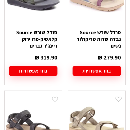
המוצר
המוצר
סנדל שורש Source
סנדל שורש Source
נבדה שדות טריקולור
קלאסיק-פרו ירוק
נשים
ריינג'ר גברים
₪
319.90
₪
279.90
בחר אפשרויות
בחר אפשרויות
למוצר
למוצר
זה
זה
יש
יש
מספר
מספר
סוגים.
סוגים.
ניתן
ניתן
לבחור
לבחור
את
את
האפשרויות
האפשרויות
בעמוד
בעמוד