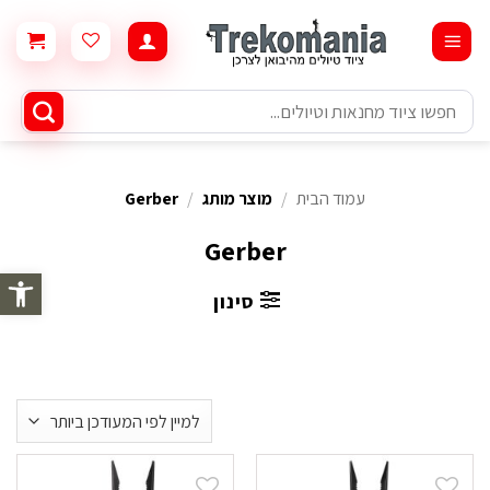
Ski
t
conten
חיפוש
עבור:
עמוד הבית
/
מוצר מותג
/
Gerber
Gerber
פתח סרגל 
סינון