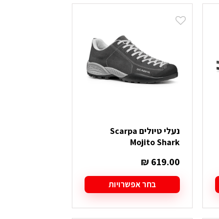
יש
מספר
סוגים.
ניתן
לבחור
את
האפשרויות
בעמוד
המוצר
נעלי טיולים Scarpa
Mojito Shark
₪
619.00
ים:
בחר אפשרויות
למוצר
זה