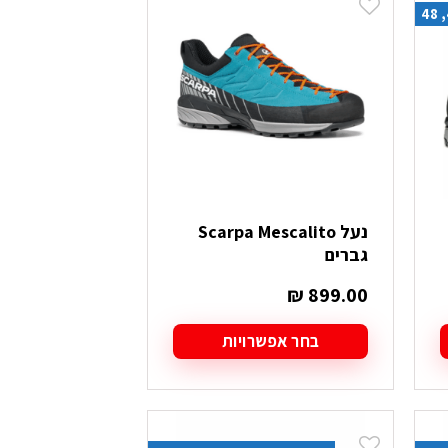
מספר
סוגים.
ניתן
לבחור
את
האפשרויות
בעמוד
המוצר
נעל Scarpa Mescalito
גברים
₪
899.00
בחר אפשרויות
למוצר
זה
יש
מספר