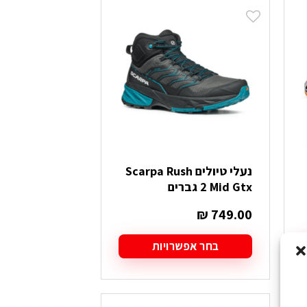
מספר
סוגים.
ניתן
לבחור
את
האפשרויות
בעמוד
המוצר
נעלי טיולים Scarpa Rush
2 Mid Gtx גברים
₪
749.00
בחר אפשרויות
למוצר
זה
יש