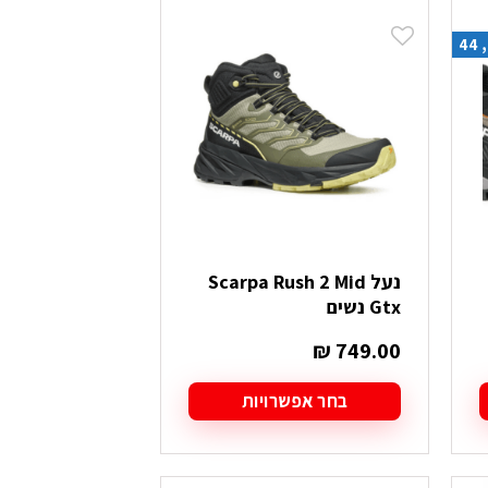
יש
מספר
סוגים.
ניתן
לבחור
את
האפשרויות
בעמוד
המוצר
נעל Scarpa Rush 2 Mid
Gtx נשים
₪
749.00
בחר אפשרויות
למוצר
זה
יש