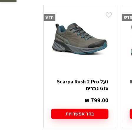
לפי
הפריט
דש
חדש
העדכני
ביותר
נעל Scarpa Rush 2 Pro
Gtx גברים
₪
799.00
בחר אפשרויות
למוצר
זה