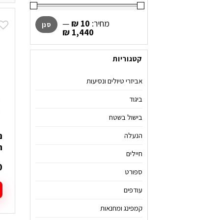
מחיר
מחיר
מחיר:
₪ 10
—
סנן
מינימלי
מקסימלי
₪ 1,440
קטגוריות
אביזרי טיולים ונסיעות
ביגוד
בישול בשטח
הנעלה
ח
חיילים
0
ספורט
עודפים
ל
קמפינג ומחנאות
ז