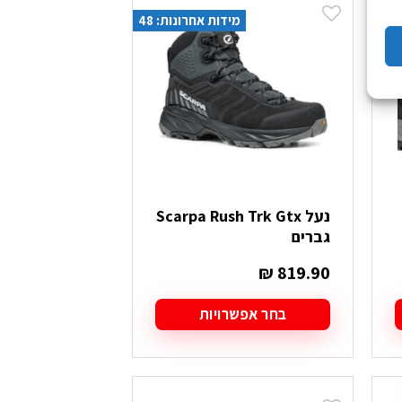
מספר
מידות אחרונות: 48
סוגים.
ניתן
לבחור
את
האפשרויות
בעמוד
המוצר
נעל Scarpa Rush Trk Gtx
גברים
₪
819.90
בחר אפשרויות
למוצר
זה
יש