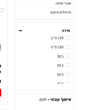
י
שוברי מתנה
מ
תרמילים ותיקים
ס
נ
ל
מידה
א
140 ס"מ
ה
ב
160 ס"מ
ה
38.5
39.5
tx
40.5
0
41.5
42.5
איסוף עצמי –
חינם
ל
43.5
ז