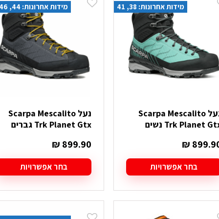
ספר
מספר
מידות אחרונות: 38, 41
מידות אחרונות: 44, 46, 48
וגים.
סוגים.
יתן
ניתן
בחור
לבחור
ת
את
אפשרויות
האפשרויות
עמוד
בעמוד
מוצר
המוצר
נעל Scarpa Mescalito
נעל Scarpa Mescalito
Trk Planet Gt נשים
Trk Planet Gtx גברים
₪
899.90
₪
899.9
בחר אפשרויות
בחר אפשרויות
מוצר
למוצר
ה
זה
ש
יש
ספר
מספר