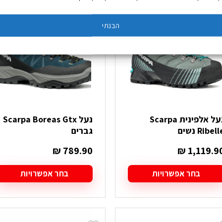
ספר
מספר
מידות אחרונות: 38, 41
וגים.
סוגים.
הבנתי
יתן
ניתן
בחור
לבחור
ת
את
אפשרויות
האפשרויות
עמוד
בעמוד
מוצר
המוצר
נעל אלפינית Scarpa
נעל Scarpa Boreas Gtx
Ribel נשים
גברים
₪
789.90
₪
1,119.9
בחר אפשרויות
בחר אפשרויות
מוצר
למוצר
ה
זה
ש
יש