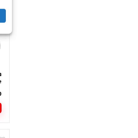
מ
ס
נ
ל
א
ה
ב
ה
le
0
ל
ז
י