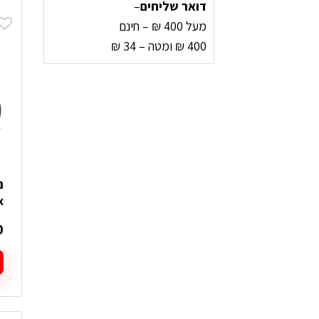
44.5
י
דואר שליחים
–
מ
מעל 400 ₪ – חינם
45.5
ס
400 ₪ ומטה – 34 ₪
נ
46.5
ל
49
א
ה
36
ב
37
ה
38
39
Gtx
40
0
41
42
ל
43
ז
י