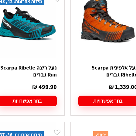
מידות אחרונות: 42, 43, 47
וגים.
סוגים.
יתן
ניתן
בחור
לבחור
ת
את
אפשרויות
האפשרויות
עמוד
בעמוד
מוצר
המוצר
נעל אלפינית Scarpa
נעל ריצה Scarpa Ribelle
Ribel גברים
Run גברים
₪
499.90
₪
1,339.0
בחר אפשרויות
בחר אפשרויות
מוצר
למוצר
ה
זה
ש
יש
ספר
מספר
מידות אחרונות: 36, 37, 42
-50%