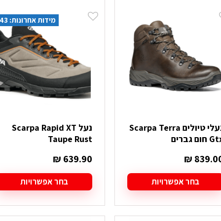
ש
יש
ספר
מספר
מידות אחרונות: 43, 44
וגים.
סוגים.
יתן
ניתן
בחור
לבחור
ת
את
אפשרויות
האפשרויות
עמוד
בעמוד
מוצר
המוצר
נעלי טיולים Scarpa Terra
נעל Scarpa Rapid XT
 חום גברים
Taupe Rust
₪
639.90
₪
839.0
בחר אפשרויות
בחר אפשרויות
מוצר
למוצר
ה
זה
ש
יש