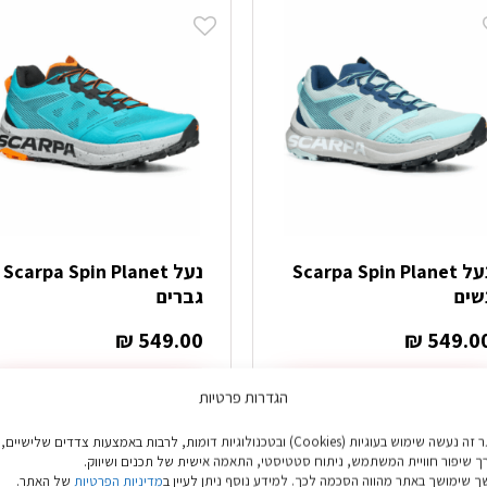
ספר
מספר
וגים.
סוגים.
יתן
ניתן
בחור
לבחור
ת
את
אפשרויות
האפשרויות
עמוד
בעמוד
מוצר
המוצר
נעל Scarpa Spin Planet
נעל Scarpa Spin Planet
שים
גברים
₪
549.00
₪
549.0
בחר אפשרויות
בחר אפשרויות
הגדרות פרטיות
מוצר
למוצר
באתר זה נעשה שימוש בעוגיות (Cookies) ובטכנולוגיות דומות, לרבות באמצעות צדדים שלישיים,
ה
זה
ך שיפור חוויית המשתמש, ניתוח סטטיסטי, התאמה אישית של תכנים ושיווק.
ש
יש
 שימושך באתר מהווה הסכמה לכך. למידע נוסף ניתן לעיין ב
מדיניות הפרטיות
של האתר.