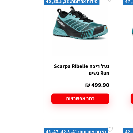
מידות אחרונות: 38, 38.5, 40
סוגים.
ניתן
לבחור
את
האפשרויות
בעמוד
המוצר
נעל ריצה Scarpa Ribelle
Run נשים
₪
499.90
בחר אפשרויות
למוצר
זה
יש
מספר
מידות אחרונות: 41, 42.5, 47, 48