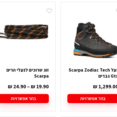
ש
יש
ספר
מספר
וגים.
סוגים.
יתן
ניתן
בחור
לבחור
ת
את
אפשרויות
האפשרויות
עמוד
בעמוד
מוצר
המוצר
נעל Scarpa Zodiac Tech
זוג שרוכים לנעלי הרים
G גברים
Scarpa
טווח
₪
24.90
–
₪
19.90
₪
1,299.0
מחיר
בחר אפשרויות
בחר אפשרויות
עד
מוצר
למוצר
ה
זה