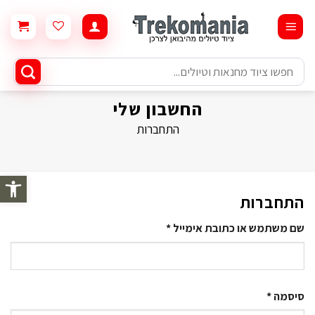
Ski
t
conten
חיפוש
עבור:
החשבון שלי
התחברות
פתח סרגל 
התחברות
חובה
שם משתמש או כתובת אימייל
*
חובה
סיסמה
*