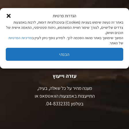
משלוחים לכל רחבי הארץ
הגדרות פרטיות
באמצעות שליחים עד בית הלקוח.
באתר זה נעשה שימוש בעוגיות (Cookies) ובטכנולוגיות דומות, לרבות באמצעות
משלוח חינם מעל 400 ₪
צדדים שלישיים, לצורך שיפור חוויית המשתמש, ניתוח סטטיסטי, התאמה אישית של
תכנים ושיווק.
המשך שימושך באתר מהווה הסכמה לכך. למידע נוסף ניתן לעיין ב
מדיניות הפרטיות
של האתר.
הבנתי
עזרה וייעוץ
מענה מהיר על כל שאלה, בעיה,
התייעצות באמצעות הוואטסאפ או
בטלפון 04-8332331.