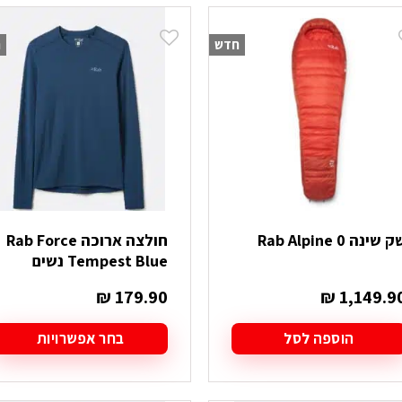
ש
יש
ספר
מספר
חדש
ח
וגים.
סוגים.
יתן
ניתן
בחור
לבחור
ת
את
אפשרויות
האפשרויות
עמוד
בעמוד
מוצר
המוצר
 שינה Rab Alpine 0
חולצה ארוכה Rab Force
Tempest Blue נשים
₪
179.90
₪
1,149.9
הוספה לסל
בחר אפשרויות
למוצר
זה