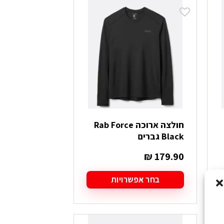
מספר
סוגים.
ניתן
לבחור
את
האפשרויות
בעמוד
המוצר
חולצה ארוכה Rab Force
Black גברים
₪
179.90
בחר אפשרויות
למוצר
זה
יש