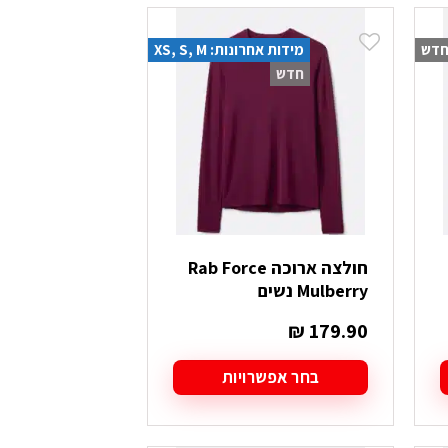
יש
מספר
דש
מידות אחרונות: XS, S, M
סוגים.
חדש
ניתן
לבחור
את
האפשרויות
בעמוד
המוצר
חולצה ארוכה Rab Force
Mulberry נשים
₪
179.90
בחר אפשרויות
למוצר
זה