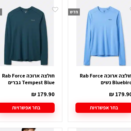
יש
מספר
חדש
ח
סוגים.
ניתן
לבחור
את
האפשרויות
בעמוד
המוצר
חולצה ארוכה Rab Force
חולצה ארוכה Rab Force
Bluebir נשים
Tempest Blue גברים
₪
179.90
₪
179.9
בחר אפשרויות
בחר אפשרויות
מוצר
למוצר
ה
זה
ש
יש