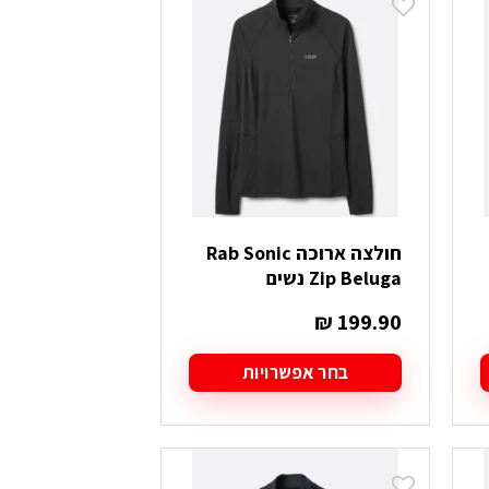
מספר
סוגים.
ניתן
לבחור
את
האפשרויות
בעמוד
המוצר
חולצה ארוכה Rab Sonic
Zip Beluga נשים
₪
199.90
בחר אפשרויות
למוצר
זה
יש
מספר