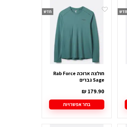
יש
מספר
דש
חדש
סוגים.
ניתן
לבחור
את
האפשרויות
בעמוד
המוצר
חולצה ארוכה Rab Force
Sage גברים
₪
179.90
בחר אפשרויות
למוצר
זה
יש