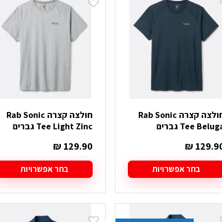
ספר
מספר
וגים.
סוגים.
יתן
ניתן
בחור
לבחור
ת
את
אפשרויות
האפשרויות
עמוד
בעמוד
מוצר
המוצר
חולצה קצרה Rab Sonic
חולצה קצרה Rab Sonic
Tee Belug גברים
Tee Light Zinc גברים
₪
129.90
₪
129.9
בחר אפשרויות
בחר אפשרויות
מוצר
למוצר
ה
זה
ש
יש
ספר
מספר