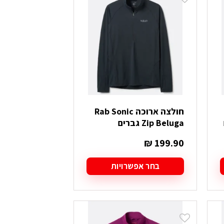
סוגים.
ניתן
לבחור
את
האפשרויות
בעמוד
המוצר
חולצה ארוכה Rab Sonic
Zip Beluga גברים
₪
199.90
בחר אפשרויות
למוצר
זה
יש
מספר