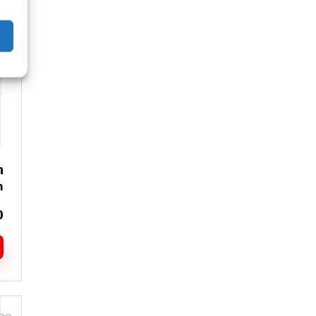
מ
ס
נ
ל
א
ה
ב
ה
m
0
ל
ז
י