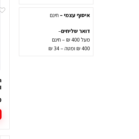
3XL
איסוף עצמי –
חינם
דואר שליחים
–
מעל 400 ₪ – חינם
400 ₪ ומטה – 34 ₪
d
0
ל
ז
י