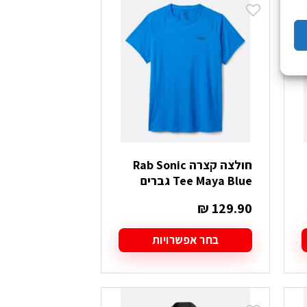
מספר
סוגים.
ניתן
לבחור
את
האפשרויות
בעמוד
המוצר
חולצה קצרה Rab Sonic
Tee Maya Blue גברים
₪
129.90
בחר אפשרויות
למוצר
זה
יש