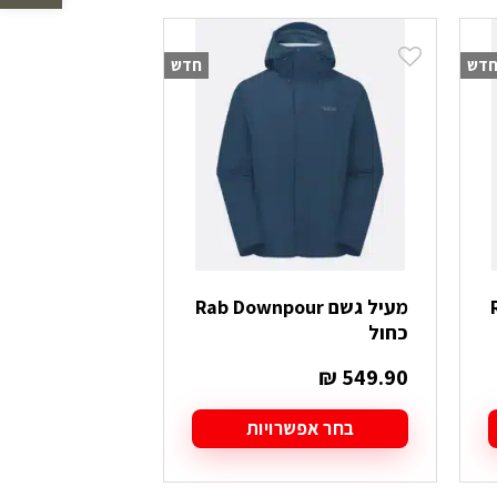
לפי
הפריט
דש
חדש
העדכני
ביותר
R
מעיל גשם Rab Downpour
כחול
₪
549.90
בחר אפשרויות
למוצר
זה