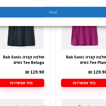
ספר
מספר
מידות אחרונות: S
וגים.
סוגים.
הבנתי
יתן
ניתן
בחור
לבחור
ת
את
אפשרויות
האפשרויות
עמוד
בעמוד
מוצר
המוצר
חולצה קצרה Rab Sonic
חולצה קצרה Rab Sonic
Tee Plu נשים
Tee Beluga נשים
₪
129.90
₪
129.9
בחר אפשרויות
בחר אפשרויות
מוצר
למוצר
ה
זה
ש
יש