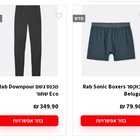
חדש
ח
בוקסר Rab Sonic Boxers
מכנס גשם ab Downpour
Belug
Eco שחור
₪
349.90
₪
79.9
בחר אפשרויות
בחר אפשרויות
מוצר
למוצר
ה
זה