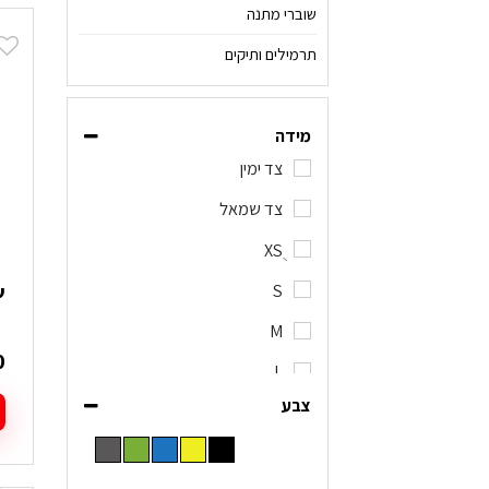
י
שוברי מתנה
מ
תרמילים ותיקים
ס
נ
ל
מידה
א
צד ימין
ה
ב
צד שמאל
ה
XSֻ
S
שק
M
0
L
צבע
XL
2XL