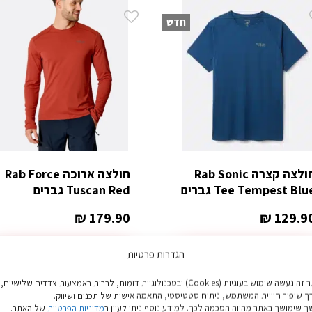
ספר
מספר
חדש
וגים.
סוגים.
יתן
ניתן
בחור
לבחור
ת
את
אפשרויות
האפשרויות
עמוד
בעמוד
מוצר
המוצר
חולצה קצרה Rab Sonic
חולצה ארוכה Rab Force
Tee Tempest Blu גברים
Tuscan Red גברים
₪
179.90
₪
129.9
בחר אפשרויות
בחר אפשרויות
הגדרות פרטיות
מוצר
למוצר
באתר זה נעשה שימוש בעוגיות (Cookies) ובטכנולוגיות דומות, לרבות באמצעות צדדים שלישיים,
ה
זה
ך שיפור חוויית המשתמש, ניתוח סטטיסטי, התאמה אישית של תכנים ושיווק.
ש
יש
 שימושך באתר מהווה הסכמה לכך. למידע נוסף ניתן לעיין ב
מדיניות הפרטיות
של האתר.