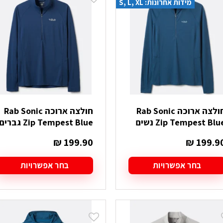
מידות אחרונות: S, L, XL
וגים.
סוגים.
יתן
ניתן
בחור
לבחור
ת
את
אפשרויות
האפשרויות
עמוד
בעמוד
מוצר
המוצר
חולצה ארוכה Rab Sonic
חולצה ארוכה Rab Sonic
Zip Tempest Blu נשים
Zip Tempest Blue גברים
₪
199.90
₪
199.9
בחר אפשרויות
בחר אפשרויות
מוצר
למוצר
ה
זה
ש
יש
ספר
מספר