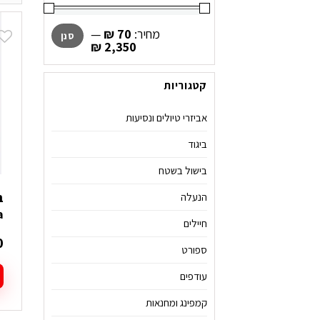
מחיר
מחיר
מחיר:
₪ 70
—
סנן
מינימלי
מקסימלי
₪ 2,350
קטגוריות
אביזרי טיולים ונסיעות
ביגוד
בישול בשטח
הנעלה
a
חיילים
0
ספורט
עודפים
ל
קמפינג ומחנאות
ז