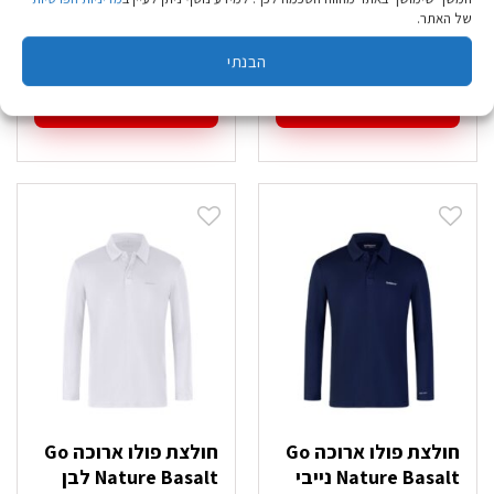
Tactical
של האתר.
₪
69.90
₪
39.90
הבנתי
בחר אפשרויות
בחר אפשרויות
למוצר
למוצר
זה
זה
יש
יש
מספר
מספר
סוגים.
סוגים.
ניתן
ניתן
לבחור
לבחור
את
את
האפשרויות
האפשרויות
בעמוד
בעמוד
המוצר
המוצר
חולצת פולו ארוכה Go
חולצת פולו ארוכה Go
Nature Basalt נייבי
Nature Basalt לבן