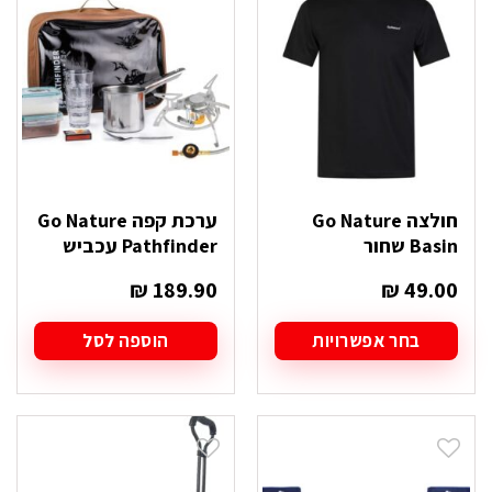
ניתן
ניתן
לבחור
לבחור
את
את
האפשרויות
האפשרויות
בעמוד
בעמוד
המוצר
המוצר
חולצה Go Nature
ערכת קפה Go Nature
Basin שחור
Pathfinder עכביש
₪
189.90
₪
49.00
בחר אפשרויות
הוספה לסל
למוצר
זה
יש
מספר
סוגים.
ניתן