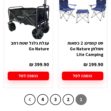
לבחור
את
האפשרויות
בעמוד
המוצר
סט קמפינג 2 כסאות
עגלת גלגל שטח רחב
ושולחן Go Nature
Go Nature
Lite Camping
₪
399.90
₪
199.90
הוספה לסל
הוספה לסל
4
3
2
1