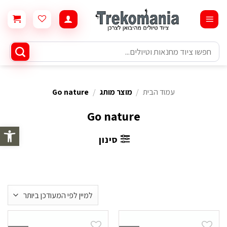
Ski
t
conten
חיפוש
עבור:
עמוד הבית
/
מוצר מותג
/
Go nature
Go nature
פתח סרגל 
סינון