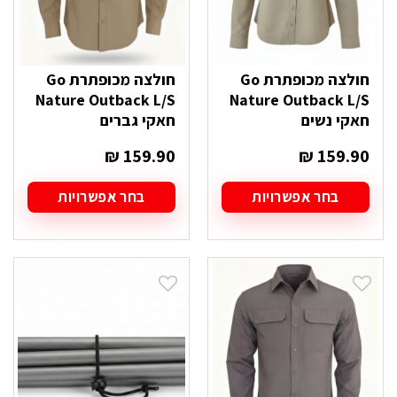
חולצה מכופתרת Go
חולצה מכופתרת Go
Nature Outback L/S
Nature Outback L/S
חאקי נשים
חאקי גברים
₪
159.90
₪
159.90
בחר אפשרויות
בחר אפשרויות
למוצר
למוצר
זה
זה
יש
יש
מספר
מספר
סוגים.
סוגים.
ניתן
ניתן
לבחור
לבחור
את
את
האפשרויות
האפשרויות
בעמוד
בעמוד
המוצר
המוצר