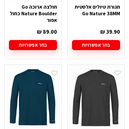
חגורת טיולים אלסטית
חולצה ארוכה Go
Go Nature 38MM
Nature Boulder כחול
אפור
₪
89.00
₪
39.90
בחר אפשרויות
בחר אפשרויות
למוצר
למוצר
זה
זה
יש
יש
מספר
מספר
סוגים.
סוגים.
ניתן
ניתן
לבחור
לבחור
את
את
האפשרויות
האפשרויות
בעמוד
בעמוד
המוצר
המוצר