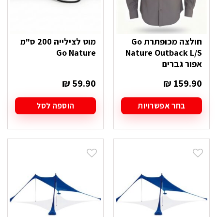
חולצה מכופתרת Go
מוט לצילייה 200 ס"מ
Go Nature
Nature Outback L/S
אפור גברים
₪
59.90
₪
159.90
בחר אפשרויות
הוספה לסל
למוצר
זה
יש
מספר
סוגים.
ניתן
לבחור
את
האפשרויות
בעמוד
המוצר