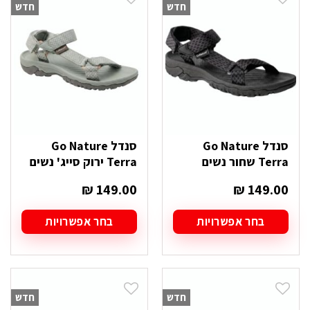
חדש
חדש
סנדל Go Nature
סנדל Go Nature
Terra שחור נשים
Terra ירוק סייג' נשים
₪
149.00
₪
149.00
בחר אפשרויות
בחר אפשרויות
למוצר
למוצר
זה
זה
יש
יש
מספר
מספר
סוגים.
סוגים.
חדש
חדש
ניתן
ניתן