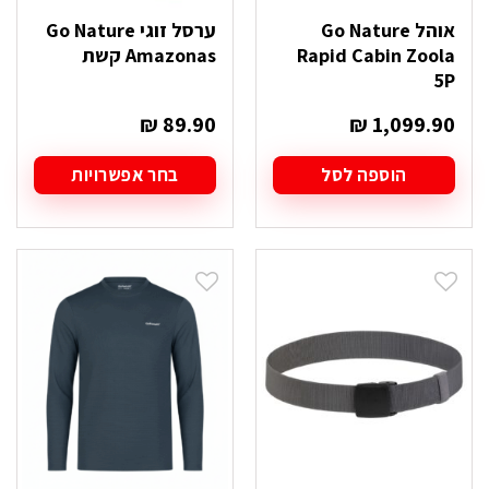
אוהל Go Nature
ערסל זוגי Go Nature
Rapid Cabin Zoola
Amazonas קשת
5P
₪
89.90
₪
1,099.90
הוספה לסל
בחר אפשרויות
למוצר
זה
יש
מספר
סוגים.
ניתן
לבחור
את
האפשרויות
בעמוד
המוצר