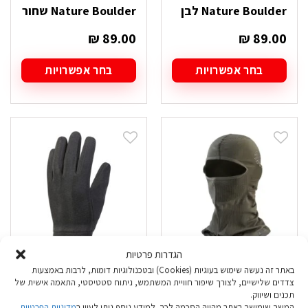
Nature Boulder לבן
Nature Boulder שחור
₪
89.00
₪
89.00
בחר אפשרויות
בחר אפשרויות
למוצר
למוצר
זה
זה
יש
יש
מספר
מספר
סוגים.
סוגים.
ניתן
ניתן
לבחור
לבחור
את
את
האפשרויות
האפשרויות
בעמוד
בעמוד
המוצר
המוצר
הגדרות פרטיות
באתר זה נעשה שימוש בעוגיות (Cookies) ובטכנולוגיות דומות, לרבות באמצעות
מסכת פנים טאקטית
כפפות Go Nature
צדדים שלישיים, לצורך שיפור חוויית המשתמש, ניתוח סטטיסטי, התאמה אישית של
תכנים ושיווק.
Go Nature Balaclava
Primaloft שחור
המשך שימושך באתר מהווה הסכמה לכך. למידע נוסף ניתן לעיין ב
מדיניות הפרטיות