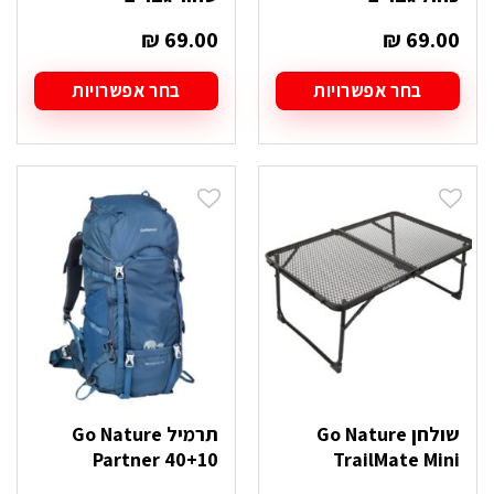
₪
69.00
₪
69.00
בחר אפשרויות
בחר אפשרויות
למוצר
למוצר
זה
זה
יש
יש
מספר
מספר
סוגים.
סוגים.
ניתן
ניתן
לבחור
לבחור
את
את
האפשרויות
האפשרויות
בעמוד
בעמוד
המוצר
המוצר
שולחן Go Nature
תרמיל Go Nature
Partner 40+10
TrailMate Mini