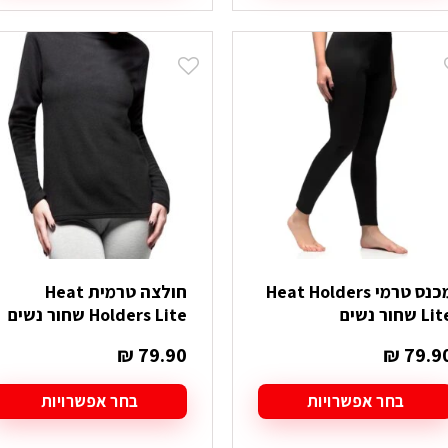
ה
זה
ש
יש
ספר
מספר
וגים.
סוגים.
יתן
ניתן
בחור
לבחור
ת
את
אפשרויות
האפשרויות
עמוד
בעמוד
מוצר
המוצר
מכנס טרמי Heat Holders
חולצה טרמית Heat
L שחור נשים
Holders Lite שחור נשים
₪
79.90
₪
79.9
בחר אפשרויות
בחר אפשרויות
מוצר
למוצר