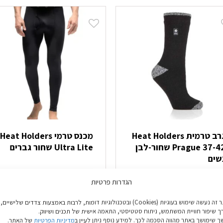
ש
יש
ספר
מספר
וגים.
סוגים.
יתן
ניתן
בחור
לבחור
ת
את
אפשרויות
האפשרויות
עמוד
בעמוד
מוצר
המוצר
גרב טרמית Heat Holders
מכנס טרמי Heat Holders
Prague 37-42 שחור-לבן
Ultra Lite שחור גברים
שים
₪
79.90
₪
44.9
הגדרות פרטיות
הוספה לסל
בחר אפשרויות
באתר זה נעשה שימוש בעוגיות (Cookies) ובטכנולוגיות דומות, לרבות באמצעות צדדים שלישיים,
ך שיפור חוויית המשתמש, ניתוח סטטיסטי, התאמה אישית של תכנים ושיווק.
למוצר
 שימושך באתר מהווה הסכמה לכך. למידע נוסף ניתן לעיין ב
מדיניות הפרטיות
של האתר.