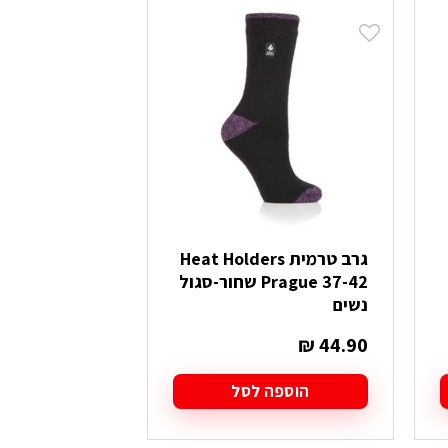
יש
מספר
סוגים.
ניתן
לבחור
את
האפשרויות
בעמוד
המוצר
גרב טרמית Heat Holders
Prague 37-42 שחור-סגול
נשים
₪
44.90
הוספה לסל