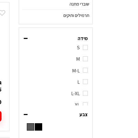
שוברי מתנה
תרמילים ותיקים
מידה
S
M
M-L
L
45
L-XL
0
XL
צבע
2XL
ל
ז