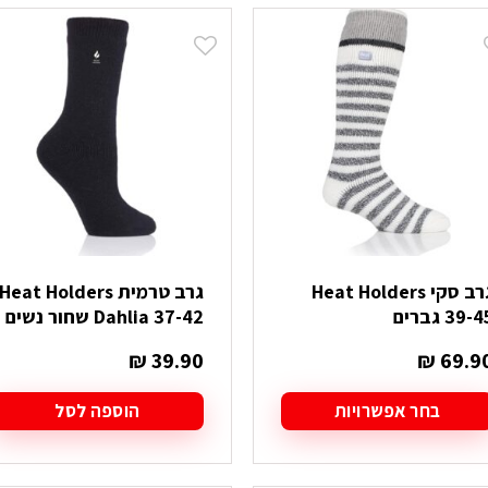
יש
מספר
סוגים.
ניתן
לבחור
את
האפשרויות
בעמוד
המוצר
גרב סקי Heat Holders
גרב טרמית Heat Holders
39- גברים
Dahlia 37-42 שחור נשים
₪
39.90
₪
69.9
בחר אפשרויות
הוספה לסל
מוצר
ה