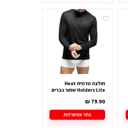
זה
יש
מספר
סוגים.
ניתן
לבחור
את
האפשרויות
בעמוד
המוצר
חולצה טרמית Heat
Holders Lite שחור גברים
₪
79.90
בחר אפשרויות
למוצר