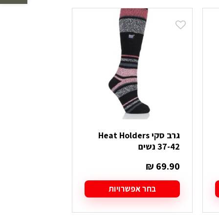
לפי
הפריט
העדכני
ביותר
גרב סקי Heat Holders
37-42 נשים
₪
69.90
בחר אפשרויות
למוצר
זה