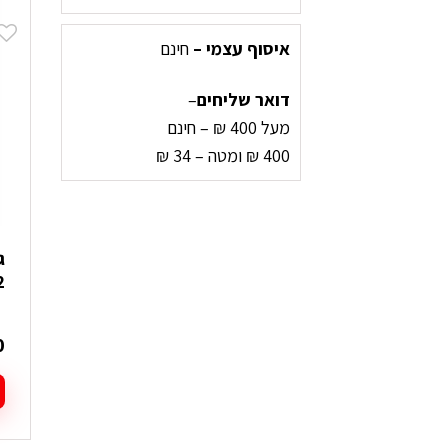
י
מ
איסוף עצמי –
חינם
ס
נ
דואר שליחים
–
ל
א
מעל 400 ₪ – חינם
ה
400 ₪ ומטה – 34 ₪
ב
ה
2
0
ל
ז