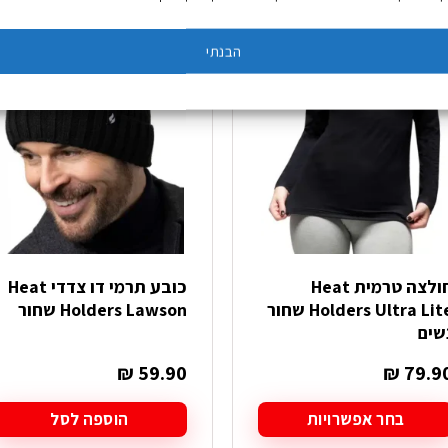
זה
יש
הבנתי
מספר
סוגים.
ניתן
לבחור
את
האפשרויות
בעמוד
המוצר
חולצה טרמית Heat
כובע תרמי דו צדדי Heat
Holders Ultra Lite שחור
Holders Lawson שחור
שים
₪
59.90
₪
79.9
בחר אפשרויות
הוספה לסל