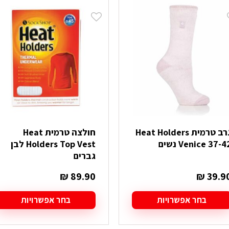
ש
ספר
וגים.
יתן
בחור
ת
אפשרויות
עמוד
מוצר
גרב טרמית Heat Holders
חולצה טרמית Heat
Venice 37-4 נשים
Holders Top Vest לבן
גברים
₪
89.90
₪
39.9
בחר אפשרויות
בחר אפשרויות
מוצר
למוצר
ה
זה