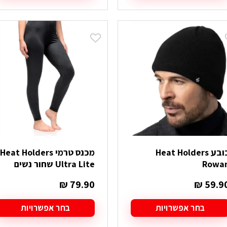
מוצר
ה
ש
ספר
וגים.
יתן
בחור
ת
אפשרויות
עמוד
מוצר
כובע Heat Holders
מכנס טרמי Heat Holders
Rowa
Ultra Lite שחור נשים
₪
79.90
₪
59.9
בחר אפשרויות
בחר אפשרויות
מוצר
למוצר