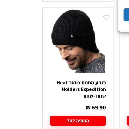
זה
יש
מספר
סוגים.
ניתן
לבחור
את
האפשרויות
בעמוד
המוצר
כובע מחמם צוואר Heat
Holders Expedition
שחור-שחור
₪
69.90
הוספה לסל