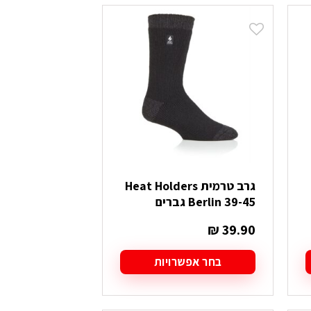
יש
מספר
סוגים.
ניתן
לבחור
את
האפשרויות
בעמוד
המוצר
גרב טרמית Heat Holders
Berlin 39-45 גברים
₪
39.90
בחר אפשרויות
למוצר
זה