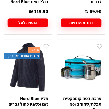
גברים
כולל מצת Nord Blue
₪
119.90
₪
69.90
בחר אפשרויות
הוספה לסל
למוצר
זה
יש
מספר
סוגים.
-25%
ניתן
מידות אחרונות: S, 3XL
לבחור
את
האפשרויות
בעמוד
המוצר
ערכת קפה קומפקטית
פליז Nord Blue
תכלת/שחור Nord
Kattegat כחול גברים