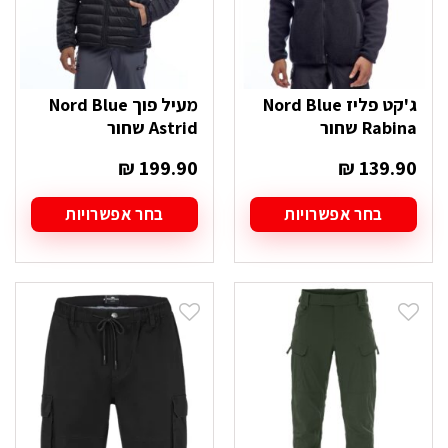
המוצר
המוצר
ג'קט פליז Nord Blue
מעיל פוך Nord Blue
Rabina שחור
Astrid שחור
₪
199.90
₪
139.90
בחר אפשרויות
בחר אפשרויות
למוצר
למוצר
זה
זה
יש
יש
מספר
מספר
סוגים.
סוגים.
ניתן
ניתן
לבחור
לבחור
את
את
האפשרויות
האפשרויות
בעמוד
בעמוד
המוצר
המוצר