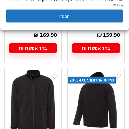
של האתר.
הבנתי
מכנס כותנה Nord
מעיל פוך Nord Blue
Blue Torden בז'
Arcturus שחור גברים
₪
269.90
₪
159.90
בחר אפשרויות
בחר אפשרויות
למוצר
למוצר
זה
זה
יש
יש
מספר
מספר
סוגים.
סוגים.
מידות אחרונות: 2XL, 4XL
ניתן
ניתן
לבחור
לבחור
את
את
האפשרויות
האפשרויות
בעמוד
בעמוד
המוצר
המוצר