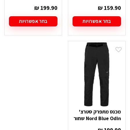
₪
199.90
₪
159.90
בחר אפשרויות
בחר אפשרויות
למוצר
למוצר
זה
זה
יש
יש
מספר
מספר
סוגים.
סוגים.
ניתן
ניתן
לבחור
לבחור
את
את
האפשרויות
האפשרויות
בעמוד
בעמוד
המוצר
המוצר
מכנס מתפרק סטרצ'
Nord Blue Odin שחור
₪
199.90