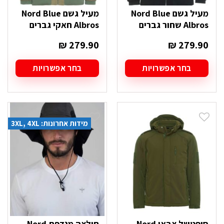
מעיל גשם Nord Blue
מעיל גשם Nord Blue
Albros שחור גברים
Albros חאקי גברים
₪
279.90
₪
279.90
בחר אפשרויות
בחר אפשרויות
למוצר
למוצר
זה
זה
יש
יש
מספר
מספר
סוגים.
סוגים.
מידות אחרונות: 3XL, 4XL
ניתן
ניתן
לבחור
לבחור
את
את
האפשרויות
האפשרויות
בעמוד
בעמוד
המוצר
המוצר
סופטשל צבאי Nord
חולצה מנדפת Nord