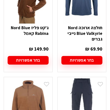
המוצר
המוצר
חולצה ארוכה Nord
ג'קט פליז Nord Blue
Blue Valkyrie נייבי
Rabina קאמל
גברים
₪
149.90
₪
69.90
בחר אפשרויות
בחר אפשרויות
למוצר
למוצר
זה
זה
יש
יש
מספר
מספר
סוגים.
סוגים.
ניתן
ניתן
לבחור
לבחור
את
את
האפשרויות
האפשרויות
בעמוד
בעמוד