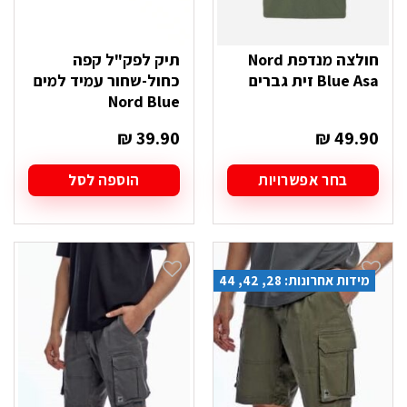
חולצה מנדפת Nord
תיק לפק"ל קפה
Blue Asa זית גברים
כחול-שחור עמיד למים
Nord Blue
₪
39.90
₪
49.90
בחר אפשרויות
הוספה לסל
למוצר
זה
יש
מספר
סוגים.
מידות אחרונות: 28, 42, 44
ניתן
לבחור
את
האפשרויות
בעמוד
המוצר