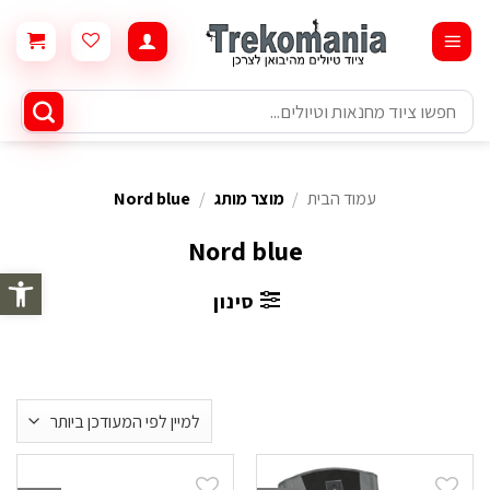
Ski
t
conten
חיפוש
עבור:
עמוד הבית
/
מוצר מותג
/
Nord blue
Nord blue
פתח סרגל 
סינון