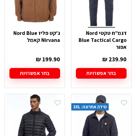
המוצר
המוצר
דגמ”ח טקטי Nord
ג'קט פליז Nord Blue
Blue Tactical Cargo
Nirvana קאמל
אפור
₪
199.90
₪
239.90
בחר אפשרויות
בחר אפשרויות
למוצר
למוצר
זה
זה
יש
יש
מספר
מספר
סוגים.
סוגים.
מידה אחרונה: 3XL
ניתן
ניתן
לבחור
לבחור
את
את
האפשרויות
האפשרויות
בעמוד
בעמוד