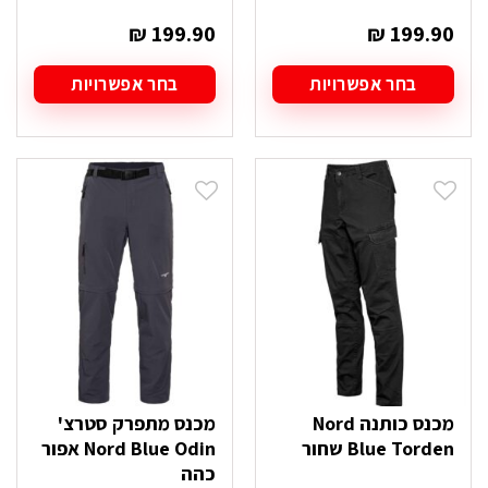
₪
199.90
₪
199.90
בחר אפשרויות
בחר אפשרויות
למוצר
למוצר
זה
זה
יש
יש
מספר
מספר
סוגים.
סוגים.
ניתן
ניתן
לבחור
לבחור
את
את
האפשרויות
האפשרויות
בעמוד
בעמוד
המוצר
המוצר
מכנס כותנה Nord
מכנס מתפרק סטרצ'
Blue Torden שחור
Nord Blue Odin אפור
כהה