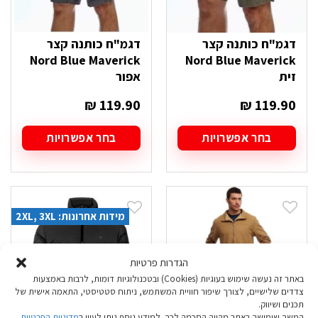
דגמ"ח כותנה קצר
דגמ"ח כותנה קצר
Nord Blue Maverick
Nord Blue Maverick
זית
אפור
₪
119.90
₪
119.90
בחר אפשרויות
בחר אפשרויות
למוצר
למוצר
זה
זה
יש
יש
מספר
מספר
סוגים.
סוגים.
מידות אחרונות: 2XL, 3XL
ניתן
ניתן
לבחור
לבחור
את
את
הגדרות פרטיות
האפשרויות
האפשרויות
בעמוד
בעמוד
באתר זה נעשה שימוש בעוגיות (Cookies) ובטכנולוגיות דומות, לרבות באמצעות
המוצר
המוצר
צדדים שלישיים, לצורך שיפור חוויית המשתמש, ניתוח סטטיסטי, התאמה אישית של
תכנים ושיווק.
המשך שימושך באתר מהווה הסכמה לכך. למידע נוסף ניתן לעיין ב
מדיניות הפרטיות