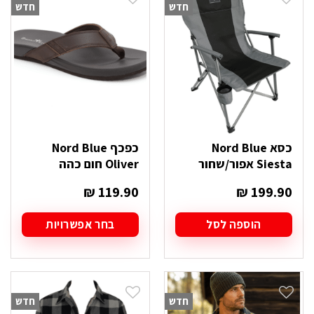
חדש
חדש
כסא Nord Blue
כפכף Nord Blue
Siesta אפור/שחור
Oliver חום כהה
₪
119.90
₪
199.90
הוספה לסל
בחר אפשרויות
למוצר
זה
יש
מספר
סוגים.
חדש
חדש
ניתן