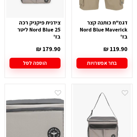
דגמ"ח כותנה קצר
צידנית פיקניק רכה
Nord Blue Maverick
Nord Blue 25 ליטר
בז'
בז'
₪
179.90
₪
119.90
בחר אפשרויות
הוספה לסל
למוצר
זה
יש
מספר
סוגים.
ניתן
לבחור
את
האפשרויות
בעמוד
המוצר