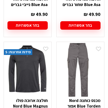
Blue Asa שחור גברים
Blue Asa נייבי גברים
₪
49.90
₪
49.90
בחר אפשרויות
בחר אפשרויות
למוצר
למוצר
זה
זה
יש
יש
מספר
מספר
סוגים.
סוגים.
מידות אחרונות: S
ניתן
ניתן
לבחור
לבחור
את
את
האפשרויות
האפשרויות
בעמוד
בעמוד
המוצר
המוצר
מכנס כותנה Nord
חולצה ארוכה פולו
Blue Torden אפור
Nord Blue Magnus