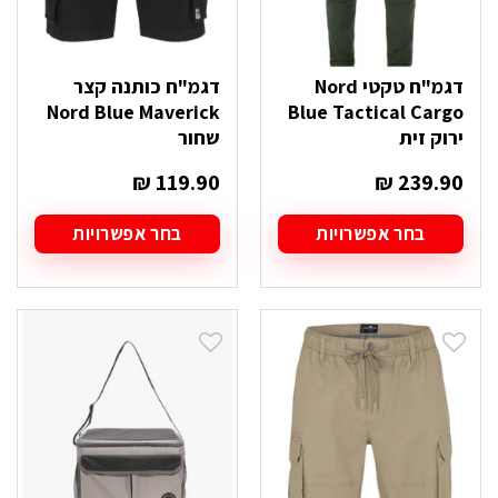
דגמ"ח טקטי Nord
דגמ"ח כותנה קצר
Nord Blue Maverick
Blue Tactical Cargo
ירוק זית
שחור
₪
119.90
₪
239.90
בחר אפשרויות
בחר אפשרויות
למוצר
למוצר
זה
זה
יש
יש
מספר
מספר
סוגים.
סוגים.
ניתן
ניתן
לבחור
לבחור
את
את
האפשרויות
האפשרויות
בעמוד
בעמוד
המוצר
המוצר