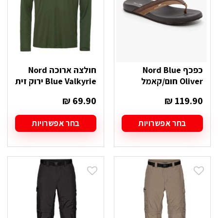
האפשרויות
האפשרויות
בעמוד
בעמוד
המוצר
המוצר
כפכף Nord Blue
חולצה ארוכה Nord
Oliver חום/קאמל
Blue Valkyrie ירוק זית
₪
69.90
₪
119.90
בחר אפשרויות
בחר אפשרויות
למוצר
למוצר
זה
זה
יש
יש
מספר
מספר
סוגים.
סוגים.
ניתן
ניתן
לבחור
לבחור
את
את
האפשרויות
האפשרויות