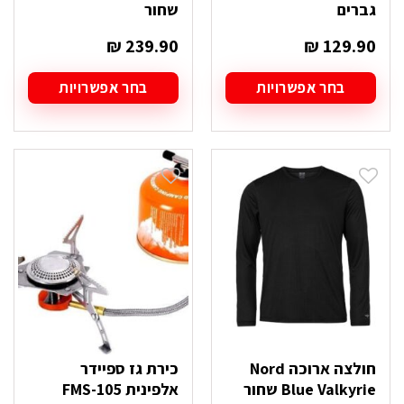
גברים
שחור
₪
239.90
₪
129.90
בחר אפשרויות
בחר אפשרויות
למוצר
למוצר
זה
זה
יש
יש
מספר
מספר
סוגים.
סוגים.
ניתן
ניתן
לבחור
לבחור
את
את
האפשרויות
האפשרויות
בעמוד
בעמוד
המוצר
המוצר
חולצה ארוכה Nord
כירת גז ספיידר
Blue Valkyrie שחור
אלפינית FMS-105