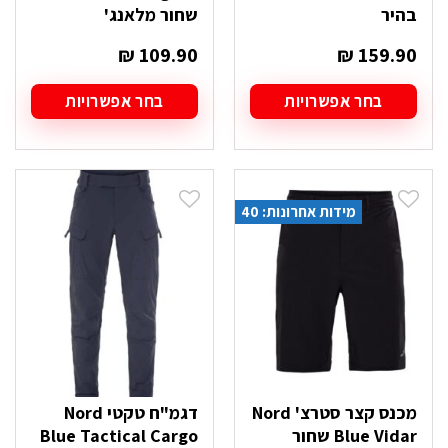
בהיר
שחור מלאנג'
₪
109.90
₪
159.90
בחר אפשרויות
בחר אפשרויות
למוצר
למוצר
זה
זה
יש
יש
מספר
מספר
סוגים.
סוגים.
מידות אחרונות: 40
ניתן
ניתן
לבחור
לבחור
את
את
האפשרויות
האפשרויות
בעמוד
בעמוד
המוצר
המוצר
מכנס קצר סטרצ' Nord
דגמ"ח טקטי Nord
Blue Vidar שחור
Blue Tactical Cargo