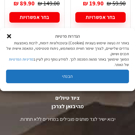
המחיר
המחיר
המחיר
המחיר
₪
89.90
₪
149.00
₪
19.90
₪
59.90
המקורי
הנוכחי
המקורי
הנוכחי
היה:
הוא:
היה:
הוא:
בחר אפשרויות
בחר אפשרויות
₪ 89.90.
₪ 149.00.
₪ 19.90.
₪ 59.90.
למוצר
למוצר
זה
זה
הגדרות פרטיות
יש
יש
מספר
מספר
באתר זה נעשה שימוש בעוגיות (Cookies) ובטכנולוגיות דומות, לרבות באמצעות
סוגים.
סוגים.
צדדים שלישיים, לצורך שיפור חוויית המשתמש, ניתוח סטטיסטי, התאמה אישית של
ניתן
ניתן
תכנים ושיווק.
לבחור
לבחור
המשך שימושך באתר מהווה הסכמה לכך. למידע נוסף ניתן לעיין ב
מדיניות הפרטיות
של האתר.
את
את
האפשרויות
האפשרויות
הבנתי
בעמוד
בעמוד
המוצר
המוצר
ציוד טיולים
מהיבואן לצרכן
יבוא ישיר לצד מותגים מובילים במחירים ללא תחרות.