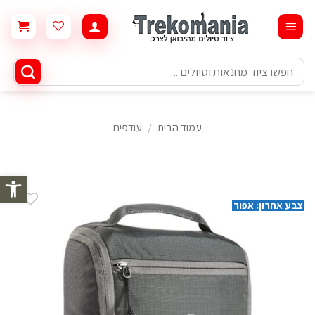
Ski
t
conten
חיפוש
עבור:
עמוד הבית
/
עודפים
פתח סרגל 
צבע אחרון: אפור