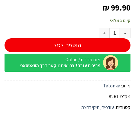
₪
99.90
קיים במלאי
כמות של תיק רחצה ענק Tatonka Wash Bag DLX אפור
הוספה לסל
צוות מכירות / Online
צריכים עזרה? צרו איתנו קשר דרך הוואטסאפ
מותג:
Tatonka
מק"ט:
8261
קטגוריות:
עודפים
,
תיקי רחצה