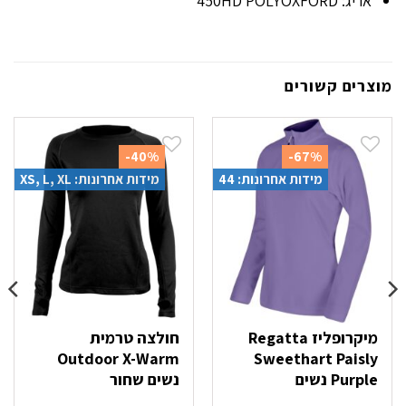
אריג: 450HD POLYOXFORD
מוצרים קשורים
-40%
-67%
מידות אחרונות: 44
מידות אחרונות: XS, L, XL
מיקרופליז Regatta
חולצה טרמית
Outdoor X-Warm
Sweethart Paisly
Purple נשים
נשים שחור