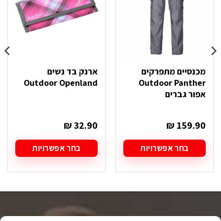
מכנסיים מתפרקים
ארנק בד נשים
Outdoor Openland
Outdoor Panther
אפור גברים
₪
32.90
₪
159.90
בחר אפשרויות
בחר אפשרויות
למוצר
למוצר
זה
זה
יש
יש
מספר
מספר
סוגים.
סוגים.
ניתן
ניתן
לבחור
לבחור