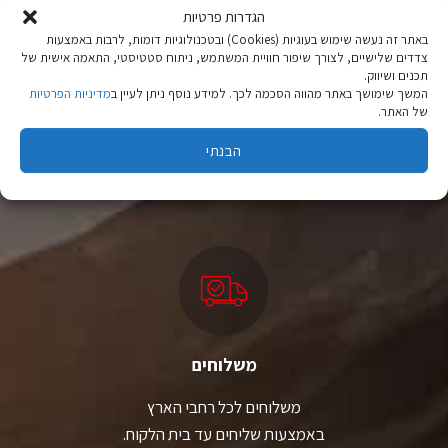
את
את
הגדרות פרטיות
האפשרויות
האפשרויות
באתר זה נעשה שימוש בעוגיות (Cookies) ובטכנולוגיות דומות, לרבות באמצעות
בעמוד
בעמוד
צדדים שלישיים, לצורך שיפור חוויית המשתמש, ניתוח סטטיסטי, התאמה אישית של
המוצר
המוצר
תכנים ושיווק.
המשך שימושך באתר מהווה הסכמה לכך. למידע נוסף ניתן לעיין ב
מדיניות הפרטיות
של האתר.
ציוד טיולים
מהיבואן לצרכן
הבנתי
יבוא ישיר לצד מותגים מובילים במחירים ללא תחרות.
משלוחים
משלוחים לכל רחבי הארץ
באמצעות שליחים עד בית הלקוח.