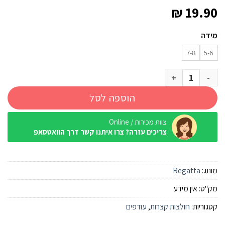
₪
19.90
מידה
7-8
5-6
כמות של חולצה מנדפת Regatta Alvarado כחול ילדים
הוספה לסל
צוות מכירות / Online
צריכים עזרה? צרו איתנו קשר דרך הוואטסאפ
מותג:
Regatta
מק"ט:
אין מידע
קטגוריות:
חולצות קצרות
,
עודפים