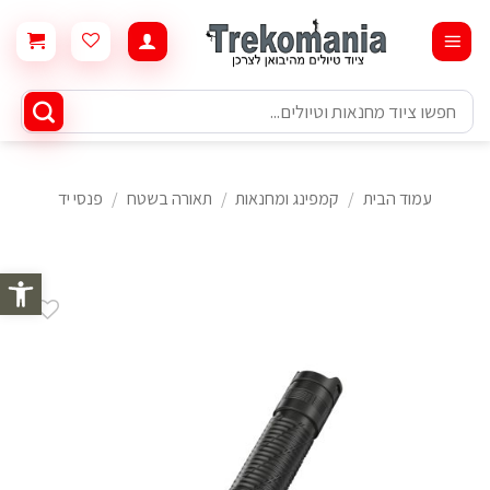
Ski
t
conten
חיפוש
עבור:
עמוד הבית
/
קמפינג ומחנאות
/
תאורה בשטח
/
פנסי יד
פתח סרגל 