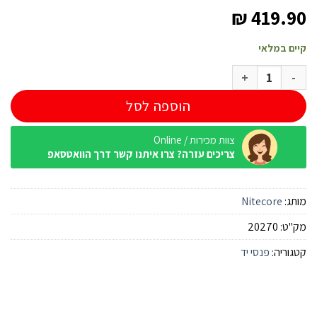
₪
419.90
קיים במלאי
כמות של פנס יד Nitecore MH25PRO 3300 לומנס 705 מטר
הוספה לסל
צוות מכירות / Online
צריכים עזרה? צרו איתנו קשר דרך הוואטסאפ
מותג:
Nitecore
מק"ט:
20270
קטגוריה:
פנסי יד