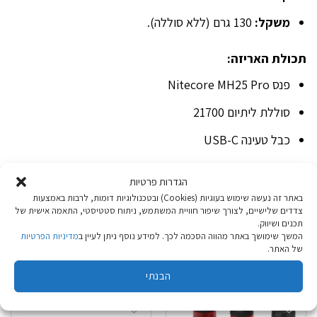
משקל:
130 גרם (ללא סוללה).
תכולת האריזה:
פנס Nitecore MH25 Pro
סוללת ליתיום 21700
כבל טעינה USB-C
קליפס נשיאה
הגדרות פרטיות
מדריך למשתמש
באתר זה נעשה שימוש בעוגיות (Cookies) ובטכנולוגיות דומות, לרבות באמצעות
צדדים שלישיים, לצורך שיפור חוויית המשתמש, ניתוח סטטיסטי, התאמה אישית של
תכנים ושיווק.
המשך שימושך באתר מהווה הסכמה לכך. למידע נוסף ניתן לעיין ב
מדיניות הפרטיות
של האתר.
מוצרים קשורים
הבנתי