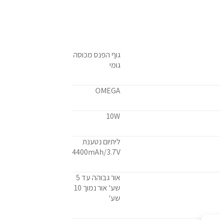
גוף הפנס מכוסה
גומי
OMEGA
10W
ליתיום נטענת
4400mAh/3.7V
אור גבוהה עד 5
שע' אור נמוך 10
שע'