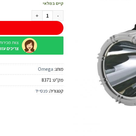
קיים במלאי
כמות של פנס נטען LED - פלוטוס 800 לומנס
צוות מכירות / ine
צריכים עזר
מותג:
Omega
מק"ט:
8371
קטגוריה:
פנסי יד