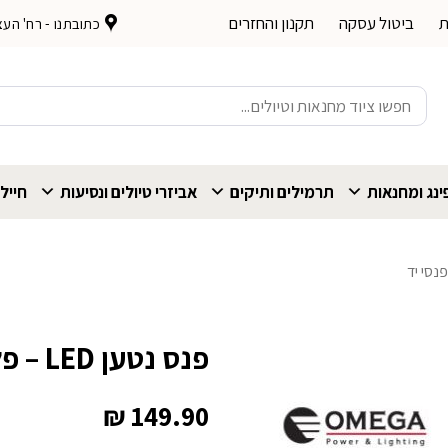
ת
ביטול עסקה
תקנון והחזרים
כתובתנו - רח' העצמאות 
חיפוש
עבור:
נג ומחנאות
תרמילים ותיקים
אביזרי טיולים ונסיעות
חייל
נסי יד
פנס נטען LED – פלוטוס 800 לומנס
₪
149.90