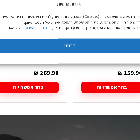
הגדרות פרטיות
באתר זה נעשה שימוש בעוגיות (Cookies) ובטכנולוגיות דומות, לרבות באמצעות צדדים שלישיים,
ך שיפור חוויית המשתמש, ניתוח סטטיסטי, התאמה אישית של תכנים ושיווק.
 שימושך באתר מהווה הסכמה לכך. למידע נוסף ניתן לעיין ב
מדיניות הפרטיות
של האתר.
הבנתי
כנסיים מתפרקים
סופטשל Outdoor Baxter
Outdoor Panther אפור
גברים כחול
ברים
₪
269.90
₪
159.9
בחר אפשרויות
בחר אפשרויות
מוצר
למוצר
ה
זה
ש
יש
ספר
מספר
גים.
סוגים.
תן
ניתן