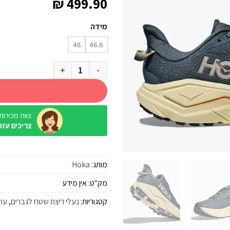
₪
499.90
מידה
48
46.6
כמות של נעל Hoka Challenger 8 Wide נייבי בהיר/ירקרק
צוות מכירות / ine
צריכים עזר
מותג:
Hoka
מק"ט:
אין מידע
קטגוריות:
נעלי ריצת שטח לגברים
,
עוד