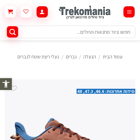
Ski
t
conten
חיפוש
עבור:
עמוד הבית
/
הנעלה
/
גברים
/
נעלי ריצת שטח לגברים
פתח סרגל 
מידות אחרונות: 46.6, 47.3, 48