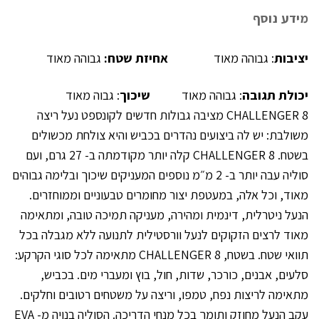
מידע נוסף
יציבות
: גבוהה מאוד
אחיזת שטח:
גבוהה מאוד
יכולת תגובה
: גבוהה מאוד
שיכוך
: גבוה מאוד
CHALLENGER 8 מציבה גבולות חדשים לקונספט נעל ריצה
משולבת: יש לה ביצועים נהדרים בכביש והיא צולחת מכשולים
בשטח. CHALLENGER 8 קלה יותר מקודמתה ב- 27 גרם, ועם
סוליה עבה יותר ב- 2 מ״מ נוספים המעניקים שיכוך ובלימה גבוהים
מאוד, וכל אלה, במעטפת יצור מחומרים טבעוניים וממוחזרים.
הנעל ניטרלית, דינמית ומהירה, מעניקה תמיכה טובה, ומתאימה
מאוד לרצים הזקוקים לנעל וורסטילית לתנועה ללא מגבלה בכל
תוואי שטח. בשטח, CHALLENGER 8 מתאימה לכל סוגי הקרקע:
סלעים, אבנים, כורכר, שדות, חול, בוץ ומעברי מים. בכביש,
מתאימה לריצות נפח, טמפו, וריצה על משטחים רטובים וחלקים.
עקב הנעל מחוזק ותומך בכל מנחי הדריכה. הסוליה בנויה מ- EVA