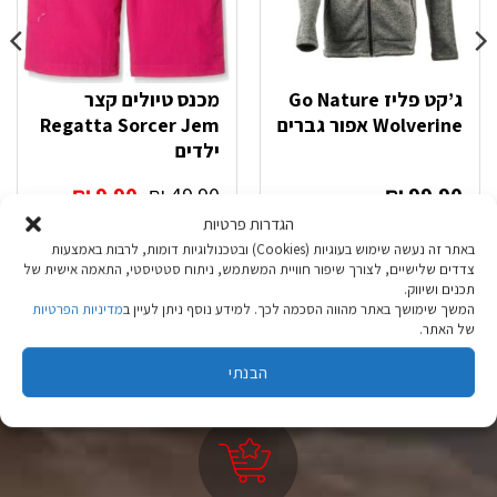
ג’קט פליז Go Nature
מכנס טיולים קצר
Wolverine אפור גברים
Regatta Sorcer Jem
ילדים
המחיר
המחיר
₪
9.90
₪
49.90
₪
99.90
המקורי
הנוכחי
הגדרות פרטיות
היה:
הוא:
בחר אפשרויות
בחר אפשרויות
באתר זה נעשה שימוש בעוגיות (Cookies) ובטכנולוגיות דומות, לרבות באמצעות
₪ 9.90.
₪ 49.90.
צדדים שלישיים, לצורך שיפור חוויית המשתמש, ניתוח סטטיסטי, התאמה אישית של
למוצר
למוצר
תכנים ושיווק.
זה
זה
המשך שימושך באתר מהווה הסכמה לכך. למידע נוסף ניתן לעיין ב
מדיניות הפרטיות
יש
יש
של האתר.
מספר
מספר
סוגים.
סוגים.
הבנתי
ניתן
ניתן
לבחור
לבחור
את
את
האפשרויות
האפשרויות
בעמוד
בעמוד
המוצר
המוצר