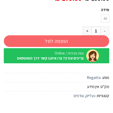
המקורי
הנוכחי
מידה
היה:
הוא:
₪ 179.90.
₪ 199.90.
30
כמות של נעלי טיולים Regatta Samaris אפור ילדים
הוספה לסל
צוות מכירות / Online
צריכים עזרה? צרו איתנו קשר דרך הוואטסאפ
מותג:
Regatta
מק"ט:
אין מידע
קטגוריות:
נעליים
,
עודפים