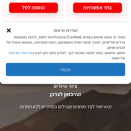
המקורי
הנוכחי
המקורי
הנוכחי
היה:
הוא:
היה:
הוא:
בחר אפשרויות
הוספה לסל
₪ 29.90.
₪ 39.90.
₪ 49.90.
₪ 59.90.
למוצר
זה
יש
הגדרות פרטיות
מספר
סוגים.
באתר זה נעשה שימוש בעוגיות (Cookies) ובטכנולוגיות דומות, לרבות באמצעות
צדדים שלישיים, לצורך שיפור חוויית המשתמש, ניתוח סטטיסטי, התאמה אישית של
ניתן
תכנים ושיווק.
לבחור
המשך שימושך באתר מהווה הסכמה לכך. למידע נוסף ניתן לעיין ב
מדיניות הפרטיות
את
של האתר.
האפשרויות
בעמוד
הבנתי
המוצר
ציוד טיולים
מהיבואן לצרכן
יבוא ישיר לצד מותגים מובילים במחירים ללא תחרות.