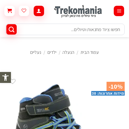
Ski
t
conten
חיפוש
עבור:
עמוד הבית
/
הנעלה
/
ילדים
/
נעליים
פתח סרגל 
-10%
מידות אחרונות: 30