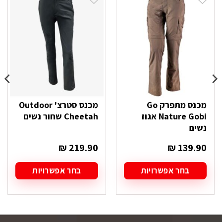
מכנס מתפרק Go
מכנס סטרצ' Outdoor
Nature Gobi אגוז
Cheetah שחור נשים
נשים
₪
219.90
₪
139.90
בחר אפשרויות
בחר אפשרויות
למוצר
למוצר
זה
זה
יש
יש
מספר
מספר
סוגים.
סוגים.