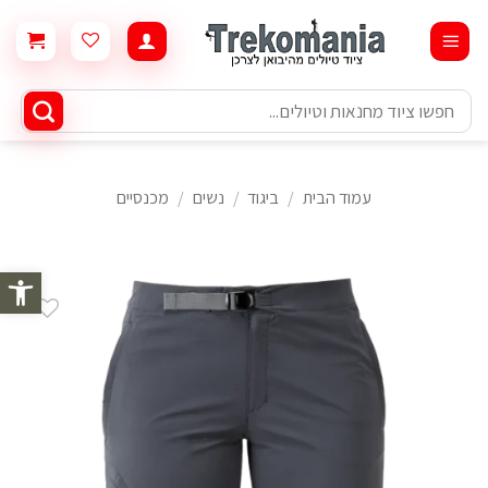
Ski
t
conten
חיפוש
עבור:
עמוד הבית
/
ביגוד
/
נשים
/
מכנסיים
פתח סרגל 