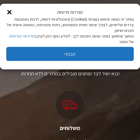
ניתן
ניתן
לבחור
לבחור
הגדרות פרטיות
את
את
באתר זה נעשה שימוש בעוגיות (Cookies) ובטכנולוגיות דומות, לרבות באמצעות
האפשרויות
האפשרויות
צדדים שלישיים, לצורך שיפור חוויית המשתמש, ניתוח סטטיסטי, התאמה אישית של
בעמוד
בעמוד
תכנים ושיווק.
המוצר
המוצר
המשך שימושך באתר מהווה הסכמה לכך. למידע נוסף ניתן לעיין ב
מדיניות הפרטיות
של האתר.
ציוד טיולים
הבנתי
מהיבואן לצרכן
יבוא ישיר לצד מותגים מובילים במחירים ללא תחרות.
משלוחים