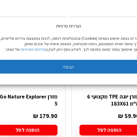
הגדרות פרטיות
באתר זה נעשה שימוש בעוגיות (Cookies) ובטכנולוגיות דומות, לרבות באמצעות צדדים שלישיים,
ך שיפור חוויית המשתמש, ניתוח סטטיסטי, התאמה אישית של תכנים ושיווק.
 שימושך באתר מהווה הסכמה לכך. למידע נוסף ניתן לעיין ב
מדיניות הפרטיות
של האתר.
הבנתי
מזרן יוגה TPE מקצועי 6
מזרן Go Nature Explorer
 183X61
5
₪
179.90
₪
59.9
הוספה לסל
הוספה לסל