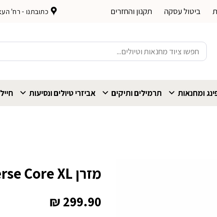
ת
ביטול עסקה
תקנון והחזרים
כתובתנו - רח' העצמאות 
חיפוש
עבור:
נג ומחנאות
תרמילים ותיקים
אביזרי טיולים ונסיעות
חייל
מזרן JR Traverse Core XL יחיד
₪
299.90