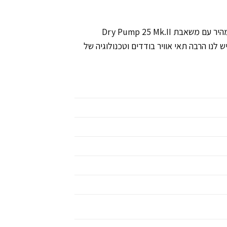
הדור החדש של מזרוני השטח למטיילים ותרמילאים. סופר קומפקטי, נח ומאד עבה. עם שסתום חדשני המיועד לניפוח מהיר עם משאבת Dry Pump 25 Mk.II
 לנו הרבה תאי אוויר בודדים וטכנולוגיה של