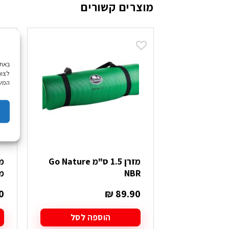
מוצרים קשורים
לצור
המשך
מזרן 1.5 ס"מ Go Nature
NBR
מ"מ
0
₪
89.90
הוספה לסל