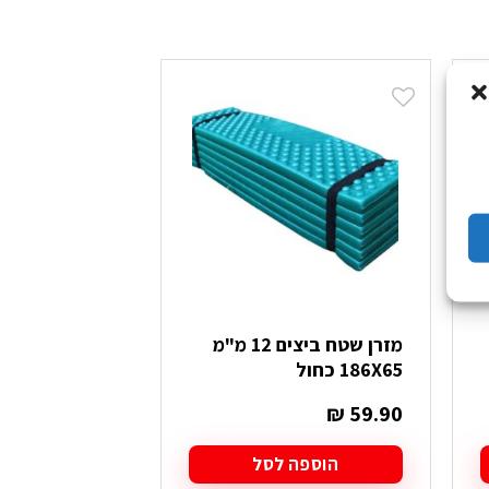
מזרן שטח ביצים 12 מ"מ
כרית שטח מלב
186X65 כחול
מתנפחת
₪
19.90
₪
59.90
הוספה לסל
הוספה