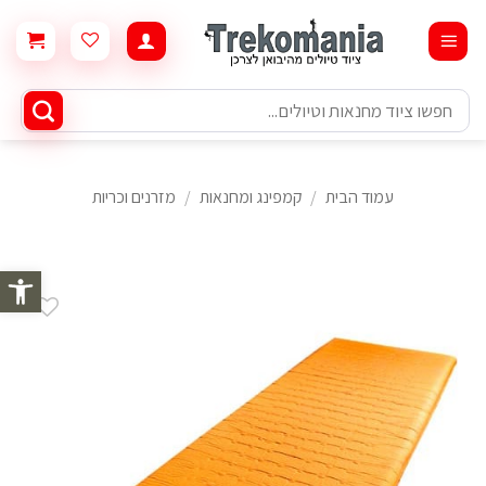
Ski
t
conten
חיפוש
עבור:
עמוד הבית
/
קמפינג ומחנאות
/
מזרנים וכריות
פתח סרגל 