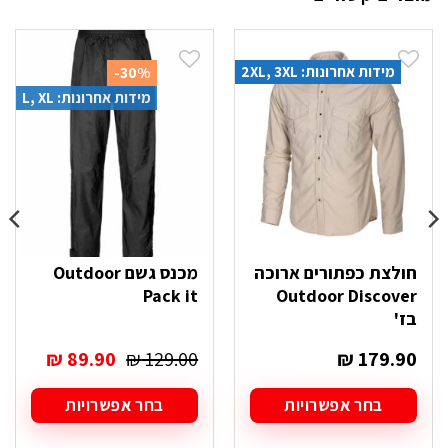
מידות אחרונות: 2XL, 3XL
-30%
מידות אחרונות: L, XL
חולצת כפתורים ארוכה
מכנס גשם Outdoor
Pack it
Outdoor Discover
בז'
המחיר
המחיר
₪
89.90
₪
129.00
₪
179.90
המקורי
הנוכחי
היה:
הוא:
בחר אפשרויות
בחר אפשרויות
₪ 89.90.
₪ 129.00.
למוצר
למוצר