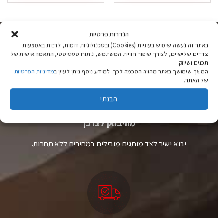
זה
זה
יש
יש
מספר
מספר
סוגים.
סוגים.
הגדרות פרטיות
ניתן
ניתן
באתר זה נעשה שימוש בעוגיות (Cookies) ובטכנולוגיות דומות, לרבות באמצעות
לבחור
לבחור
צדדים שלישיים, לצורך שיפור חוויית המשתמש, ניתוח סטטיסטי, התאמה אישית של
את
את
תכנים ושיווק.
האפשרויות
האפשרויות
המשך שימושך באתר מהווה הסכמה לכך. למידע נוסף ניתן לעיין ב
מדיניות הפרטיות
בעמוד
בעמוד
של האתר.
המוצר
המוצר
הבנתי
ציוד טיולים
מהיבואן לצרכן
יבוא ישיר לצד מותגים מובילים במחירים ללא תחרות.