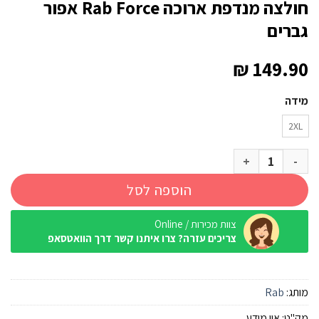
חולצה מנדפת ארוכה Rab Force אפור
גברים
₪
149.90
מידה
2XL
כמות של חולצה מנדפת ארוכה Rab Force אפור גברים
הוספה לסל
צוות מכירות / Online
צריכים עזרה? צרו איתנו קשר דרך הוואטסאפ
מותג:
Rab
מק"ט:
אין מידע