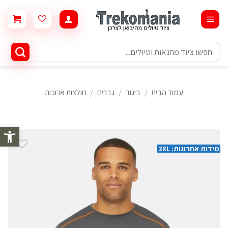
Ski
t
conten
חיפוש
עבור:
עמוד הבית
/
ביגוד
/
גברים
/
חולצות ארוכות
פתח סרגל 
מידות אחרונות: 2XL