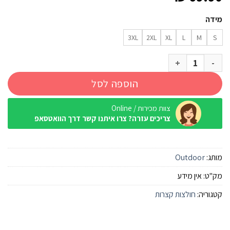
מידה
3XL
2XL
XL
L
M
S
כמות של חולצה מנדפת Outdoor Polo Cooldry לבן
הוספה לסל
צוות מכירות / Online
צריכים עזרה? צרו איתנו קשר דרך הוואטסאפ
מותג:
Outdoor
מק"ט:
אין מידע
קטגוריה:
חולצות קצרות