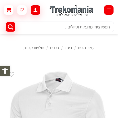
Ski
t
conten
חיפוש
עבור:
עמוד הבית
/
ביגוד
/
גברים
/
חולצות קצרות
פתח סרגל 