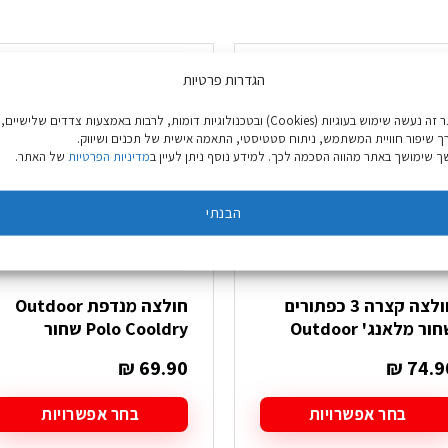
הגדרות פרטיות
באתר זה נעשה שימוש בעוגיות (Cookies) ובטכנולוגיות דומות, לרבות באמצעות צדדים שלישיים,
ך שיפור חוויית המשתמש, ניתוח סטטיסטי, התאמה אישית של תכנים ושיווק.
 שימושך באתר מהווה הסכמה לכך. למידע נוסף ניתן לעיין ב
מדיניות הפרטיות
של האתר.
הבנתי
חולצה קצרה 3 כפתורים
חולצה מנדפת Outdoor
ור מלאנג' Outdoor
Polo Cooldry שחור
₪
69.90
₪
74.9
בחר אפשרויות
בחר אפשרויות
מוצר
למוצר