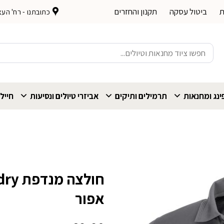
ת
ביטול עסקה
תקנון והחזרים
כתובתנו - רח' העצמאות 
חיפוש
עבור:
נג ומחנאות
תרמילים ותיקים
אביזרי טיולים ונסיעות
חייל
חולצה
אפור