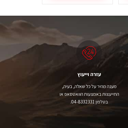
זה
זה
יש
יש
מספר
מספר
סוגים.
סוגים.
ניתן
ניתן
לבחור
לבחור
את
את
האפשרויות
האפשרויות
בעמוד
בעמוד
המוצר
המוצר
עזרה וייעוץ
מענה מהיר על כל שאלה, בעיה,
התייעצות באמצעות הוואטסאפ או
בטלפון 04-8332331.