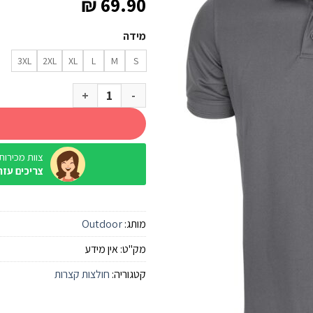
₪
69.90
מידה
3XL
2XL
XL
L
M
S
כמות של חולצה מנדפת Outdoor Polo Cooldry אפור
צוות מכירות / ine
צריכים עזר
מותג:
Outdoor
מק"ט:
אין מידע
קטגוריה:
חולצות קצרות