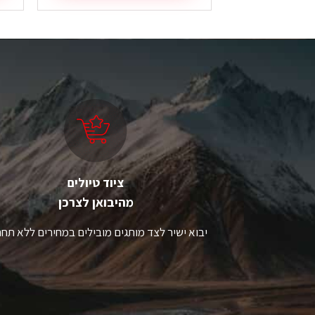
זה
ז
יש
י
מספר
מ
סוגים.
סו
ניתן
ני
לבחור
ל
את
א
האפשרויות
ה
בעמוד
ב
המוצר
ה
ציוד טיולים
מהיבואן לצרכן
יבוא ישיר לצד מותגים מובילים במחירים ללא תחר