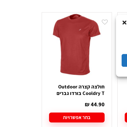
חולצה קצרה Outdoor
חו
Cooldry T בורדו גברים
Cooldry T פטרול גברים
₪
44.90
₪
44.90
בחר אפשרויות
בחר אפש
למוצר
למוצר