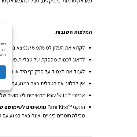
פאראקיטו נטול כימיקלים, טבלית הפאראקיטו א
המלצות חשובות
לקרוא את העלון למשתמש שנמצא בתוך האר
לצור
המשך
לדאוג לכמות מספקת של טבליות פעילות להחלפ
לענוד את הצמיד על פרק כף היד או הקרסול
אין לבלוע. אם הטבלית באה במגע עם העיניי
אביזרי ™Para’Kito מתאימים לשימושם של כל בני המשפחה. אולם, שמור הרחק מהישג ידם של ילדים מתחת לגיל 3 למניעת סכנת מציצה ו/או בליעה.
התקני ™Para’Kito
מתאימים לשימושם של 
מכילה חומרים כימיים ואינה באה במגע עם ה