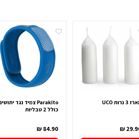
ז 3 נרות UCO
Parakito צמיד נגד יתושים
כולל 2 טבליות
₪
84.90
₪
29.9