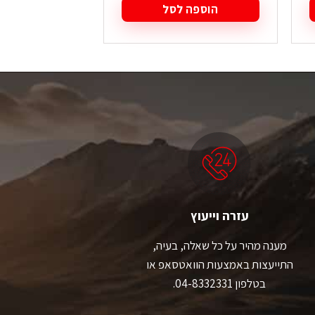
הוספה לסל
הוספה
עזרה וייעוץ
מענה מהיר על כל שאלה, בעיה,
התייעצות באמצעות הוואטסאפ או
בטלפון 04-8332331.