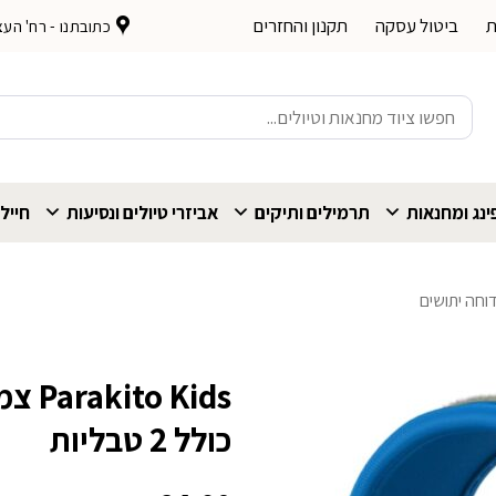
ת
ביטול עסקה
תקנון והחזרים
כתובתנו - רח' העצמאות 
חיפוש
עבור:
נג ומחנאות
תרמילים ותיקים
אביזרי טיולים ונסיעות
חייל
ודוחה יתושים
 Kids
כולל 2 טבליות