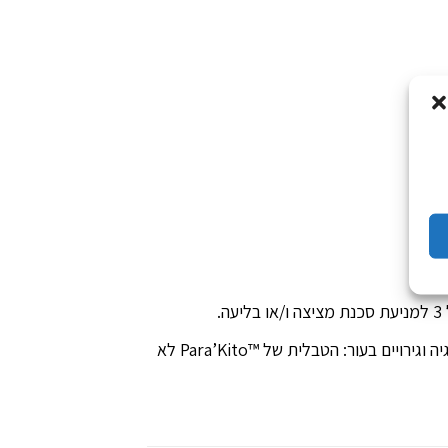
, והם מומלצים לאנשים הסובלים מאלרגיה וגירויים בעור: הטבלית של ™Para’Kito לא