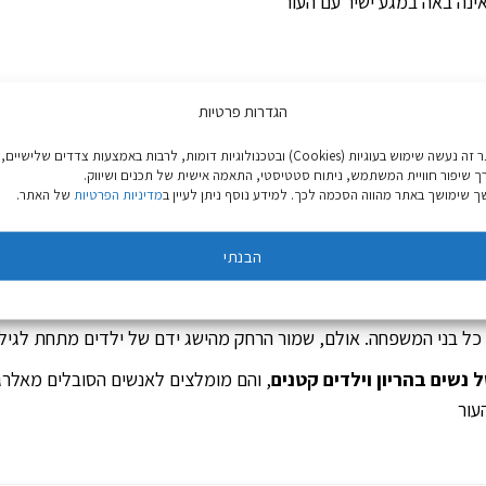
ינה באה במגע ישיר עם העור
הגדרות פרטיות
באתר זה נעשה שימוש בעוגיות (Cookies) ובטכנולוגיות דומות, לרבות באמצעות צדדים שלישיים,
יזה.
ך שיפור חוויית המשתמש, ניתוח סטטיסטי, התאמה אישית של תכנים ושיווק.
 שימושך באתר מהווה הסכמה לכך. למידע נוסף ניתן לעיין ב
מדיניות הפרטיות
של האתר.
ה. כל טבלית מהווה הגנה למשך 15 יום
 ולתלות את הקליפ על תיק/תרמיל גב, חגורה או עגלת ילדים.
הבנתי
ם או הפה, שטוף במים. שטוף את הידים לאחר טיפול טבלית פעילה.
נשים בהריון וילדים קטנים
עור