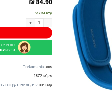
₪
84.90
קיים במלאי
כמות של Parakito Kids צמיד נגד יתושים לילדים כולל 2 טבליות
צוות מכירות / ine
צריכים עזר
מותג:
Trekomania
מק"ט:
1872
קטגוריות:
ילדים
,
תכשירי נקיון ודוחה ית