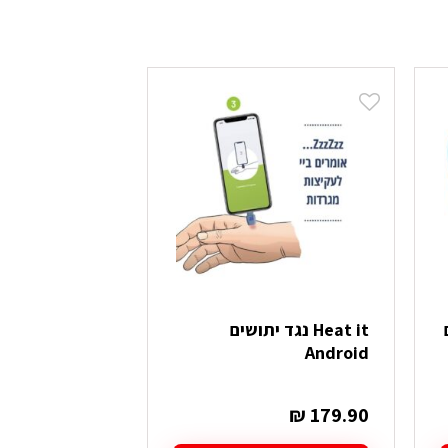
Heat it נגד יתושים
מארז 3 נרו
UCO
Android
₪
34.90
₪
179.90