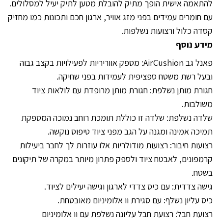
להתאמה אישית הופך מתיק להובלת מטען לתיק יעיל למסלולים.
עם חומרים עמידים בפני מזג אוויר, ארגון חכם ותכונות כמו מחזיק
קסדה כלול ורצועות נשלפות.
מידע נוסף
פאנל גב AirCushion: מספק אווריריות לפעילויות בקצב גבוה
ובעל רשת משטח ספציפית לעמידות בפני שחיקה.
חגורת מותן נשלפת: חגורת מותן מרופדת עם לולאות ציוד
משולבות.
שלדה נשלפת: שלדה זו כוללת תומכת רוחב נמוכה המספקת
תמיכה אמינה ומגנה על הגב מפני ציוד טיפוס נוקשה.
רצועות חיבור: רצועות מודולריות אלו עוזרות לך לחבר ביעילות
קרמפונים, לאבטח ציוד ולספק פתרון מיותר במקרה של תיקונים
בשטח.
גישה צדדית: עם כיס צדדי לארגון וגישה יעילים לציוד.
כיס עליון נשלף: עם סגירת וו אלומיניום מאובטחת.
רצועת חבל: רצועת חבל עליונה נשלפת עם וו אלומיניום