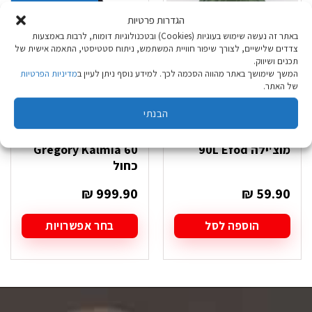
הגדרות פרטיות
באתר זה נעשה שימוש בעוגיות (Cookies) ובטכנולוגיות דומות, לרבות באמצעות
צדדים שלישיים, לצורך שיפור חוויית המשתמש, ניתוח סטטיסטי, התאמה אישית של
תכנים ושיווק.
המשך שימושך באתר מהווה הסכמה לכך. למידע נוסף ניתן לעיין ב
מדיניות הפרטיות
של האתר.
הבנתי
כיסוי גשם לתרמיל זית
תרמיל מוצ'ילה
מוצ'ילה 90L Efod
Gregory Kalmia 60
כחול
₪
999.90
₪
59.90
הוספה לסל
בחר אפשרויות
למוצר
זה
יש
מספר
סוגים.
ניתן