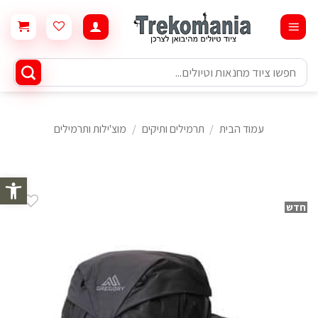
Ski
t
conten
חיפוש
עבור:
עמוד הבית
/
תרמילים ותיקים
/
מוצ'ילות ותרמילים
פתח סרגל 
חדש