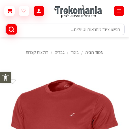
Ski
t
conten
חיפוש
עבור:
עמוד הבית
/
ביגוד
/
גברים
/
חולצות קצרות
פתח סרגל 