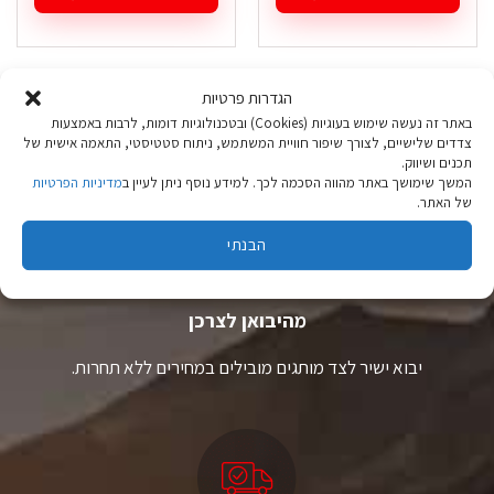
למוצר
למוצר
זה
זה
יש
יש
מספר
מספר
הגדרות פרטיות
סוגים.
סוגים.
באתר זה נעשה שימוש בעוגיות (Cookies) ובטכנולוגיות דומות, לרבות באמצעות
ניתן
ניתן
צדדים שלישיים, לצורך שיפור חוויית המשתמש, ניתוח סטטיסטי, התאמה אישית של
לבחור
לבחור
תכנים ושיווק.
את
את
המשך שימושך באתר מהווה הסכמה לכך. למידע נוסף ניתן לעיין ב
מדיניות הפרטיות
האפשרויות
האפשרויות
של האתר.
בעמוד
בעמוד
המוצר
המוצר
הבנתי
ציוד טיולים
מהיבואן לצרכן
יבוא ישיר לצד מותגים מובילים במחירים ללא תחרות.