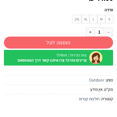
מידה
2XL
XL
L
M
S
כמות של חולצה קצרה Outdoor Cooldry T בורדו גברים
הוספה לסל
צוות מכירות / Online
צריכים עזרה? צרו איתנו קשר דרך הוואטסאפ
מותג:
Outdoor
מק"ט:
אין מידע
קטגוריה:
חולצות קצרות