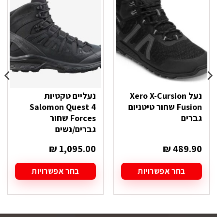
נעל Xero X-Cursion
נעליים טקטיות
Fusion שחור טיטניום
Salomon Quest 4
גברים
Forces שחור
גברים/נשים
₪
1,095.00
₪
489.90
בחר אפשרויות
בחר אפשרויות
למוצר
למוצר
זה
זה
יש
יש
מספר
מספר