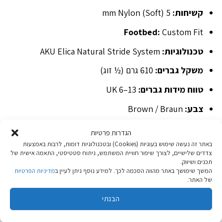
קשיחות:
5 mm Nylon (Soft)
Footbed:
Custom Fit
טכנולוגיות:
AKU Elica Natural Stride System
משקל גברים:
610 גרם (½ זוג)
טווח מידות גברים:
UK 6–13
צבע:
Brown / Braun
קוד דגם:
COD. 492/050
הגדרות פרטיות
באתר זה נעשה שימוש בעוגיות (Cookies) ובטכנולוגיות דומות, לרבות באמצעות
ארץ ייצור:
איטליה
צדדים שלישיים, לצורך שיפור חוויית המשתמש, ניתוח סטטיסטי, התאמה אישית של
תכנים ושיווק.
טכנולוגיות מרכזיות
המשך שימושך באתר מהווה הסכמה לכך. למידע נוסף ניתן לעיין ב
מדיניות הפרטיות
של האתר.
Vibram®
הבנתי
GORE-TEX® More Seasons