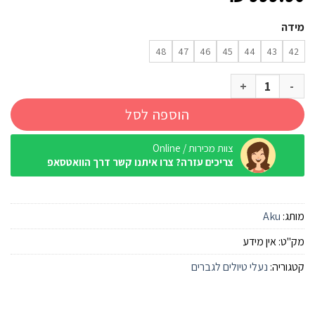
מידה
48
47
46
45
44
43
42
כמות של נעל Aku Adapta Nbk Gtx גברים
הוספה לסל
צוות מכירות / Online
צריכים עזרה? צרו איתנו קשר דרך הוואטסאפ
מותג:
Aku
מק"ט:
אין מידע
קטגוריה:
נעלי טיולים לגברים