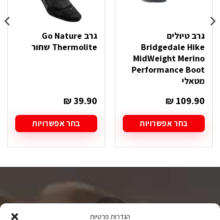
גרב טיולים
גרב Go Nature
Bridgedale Hike
Thermolite שחור
MidWeight Merino
Performance Boot
מטאלי
₪
39.90
₪
109.90
בחר אפשרויות
בחר אפשרויות
למוצר
למוצר
זה
זה
יש
יש
מספר
מספר
סוגים.
סוגים.
ניתן
ניתן
לבחור
לבחור
את
את
האפשרויות
האפשרויות
הגדרות פרטיות