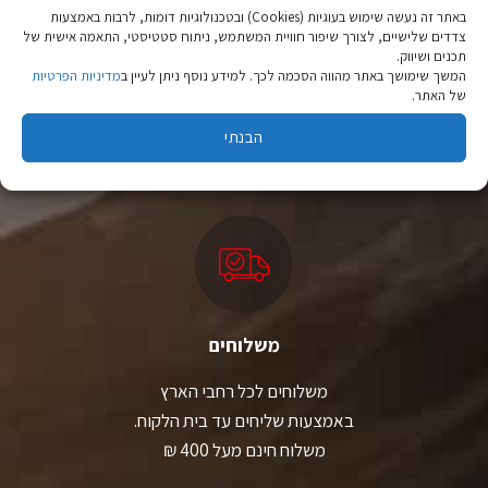
בעמוד
בעמוד
באתר זה נעשה שימוש בעוגיות (Cookies) ובטכנולוגיות דומות, לרבות באמצעות
המוצר
המוצר
צדדים שלישיים, לצורך שיפור חוויית המשתמש, ניתוח סטטיסטי, התאמה אישית של
תכנים ושיווק.
ציוד טיולים
המשך שימושך באתר מהווה הסכמה לכך. למידע נוסף ניתן לעיין ב
מדיניות הפרטיות
של האתר.
מהיבואן לצרכן
הבנתי
יבוא ישיר לצד מותגים מובילים במחירים ללא תחרות.
משלוחים
משלוחים לכל רחבי הארץ
באמצעות שליחים עד בית הלקוח.
משלוח חינם מעל 400 ₪