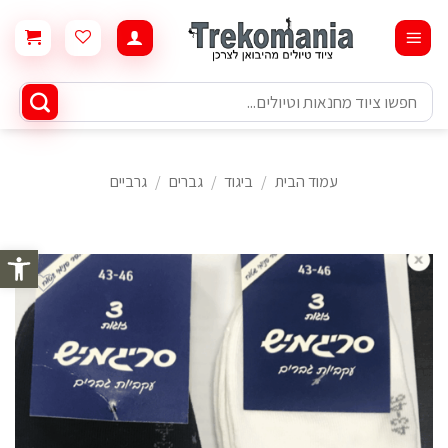
Ski
t
conten
חיפוש
עבור:
עמוד הבית
/
ביגוד
/
גברים
/
גרביים
פתח סרגל 