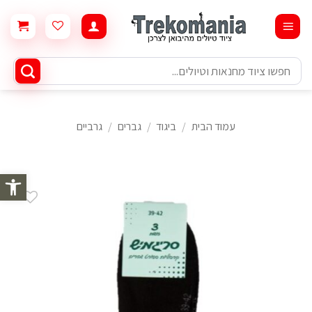
Ski
t
conten
חיפוש
עבור:
עמוד הבית
/
ביגוד
/
גברים
/
גרביים
פתח סרגל 