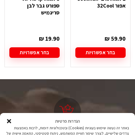
אפור 32Cool
ספורט גבר לבן
סריגמיש
₪
19.90
₪
59.90
בחר אפשרויות
בחר אפשרויות
למוצר
למוצר
זה
זה
יש
יש
מספר
מספר
סוגים.
סוגים.
ניתן
ניתן
לבחור
לבחור
את
את
האפשרויות
האפשרויות
בעמוד
בעמוד
המוצר
המוצר
הגדרות פרטיות
באתר זה נעשה שימוש בעוגיות (Cookies) ובטכנולוגיות דומות, לרבות באמצעות
ציוד טיולים
צדדים שלישיים, לצורך שיפור חוויית המשתמש, ניתוח סטטיסטי, התאמה אישית של