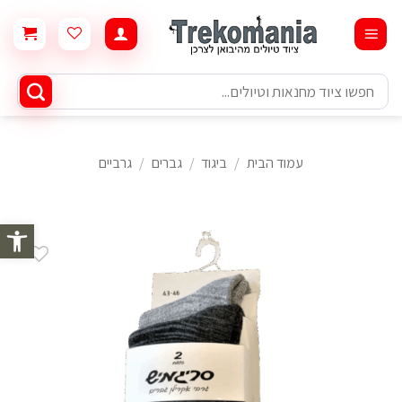
Ski
t
conten
חיפוש
עבור:
עמוד הבית
/
ביגוד
/
גברים
/
גרביים
פתח סרגל 