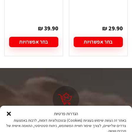
₪
39.90
₪
29.90
בחר אפשרויות
בחר אפשרויות
למוצר
למוצר
זה
זה
יש
יש
מספר
מספר
סוגים.
סוגים.
ניתן
ניתן
לבחור
לבחור
את
את
האפשרויות
האפשרויות
בעמוד
בעמוד
המוצר
המוצר
הגדרות פרטיות
ציוד טיולים
באתר זה נעשה שימוש בעוגיות (Cookies) ובטכנולוגיות דומות, לרבות באמצעות
צדדים שלישיים, לצורך שיפור חוויית המשתמש, ניתוח סטטיסטי, התאמה אישית של
מהיבואן לצרכן
תכנים ושיווק.