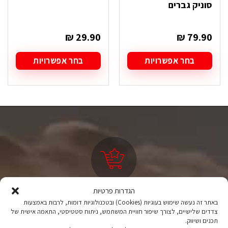
סוניק גברים
₪
29.90
₪
79.90
בחר אפשרויות
בחר אפשרויות
למוצר
למוצר
זה
זה
יש
יש
מספר
מספר
סוגים.
סוגים.
ניתן
ניתן
לבחור
לבחור
את
את
האפשרויות
האפשרויות
בעמוד
בעמוד
המוצר
המוצר
הגדרות פרטיות
ציוד טיולים
באתר זה נעשה שימוש בעוגיות (Cookies) ובטכנולוגיות דומות, לרבות באמצעות
מהיבואן לצרכן
צדדים שלישיים, לצורך שיפור חוויית המשתמש, ניתוח סטטיסטי, התאמה אישית של
תכנים ושיווק.