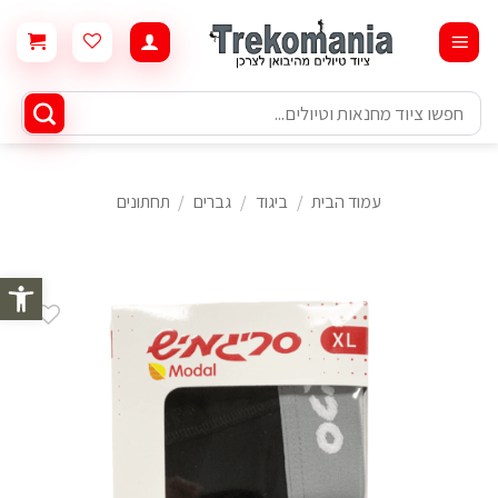
Ski
t
conten
חיפוש
עבור:
עמוד הבית
/
ביגוד
/
גברים
/
תחתונים
פתח סרגל 