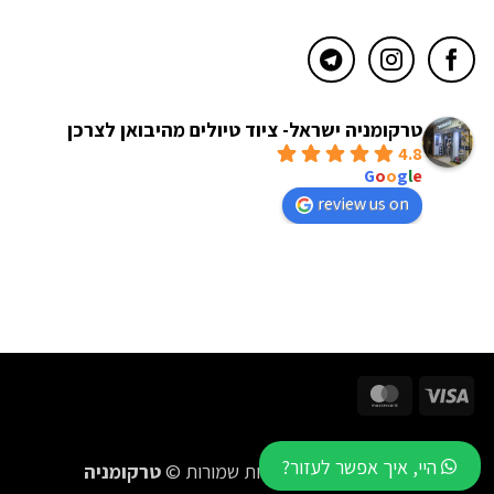
טרקומניה ישראל- ציוד טיולים מהיבואן לצרכן
4.8
powered by
G
o
o
g
l
e
review us on
MasterCard
Visa
היי, איך אפשר לעזור?
2016-2026 כל הזכויות שמורות ©
טרקומניה