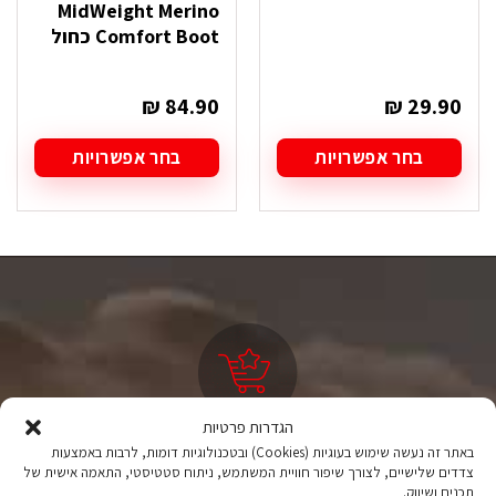
MidWeight Merino
Comfort Boot כחול
₪
84.90
₪
29.90
בחר אפשרויות
בחר אפשרויות
למוצר
למוצר
זה
זה
יש
יש
מספר
מספר
סוגים.
סוגים.
ניתן
ניתן
לבחור
לבחור
את
את
האפשרויות
האפשרויות
בעמוד
בעמוד
המוצר
המוצר
הגדרות פרטיות
ציוד טיולים
באתר זה נעשה שימוש בעוגיות (Cookies) ובטכנולוגיות דומות, לרבות באמצעות
צדדים שלישיים, לצורך שיפור חוויית המשתמש, ניתוח סטטיסטי, התאמה אישית של
מהיבואן לצרכן
תכנים ושיווק.