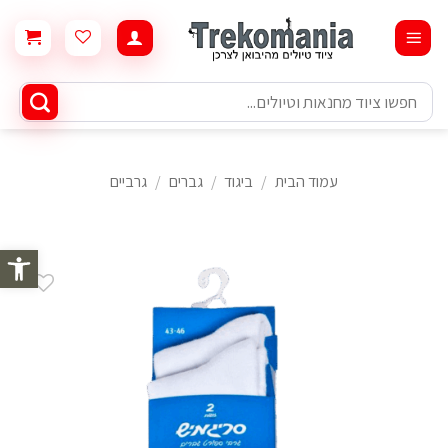
Ski
t
conten
חיפוש
עבור:
עמוד הבית
/
ביגוד
/
גברים
/
גרביים
פתח סרגל 