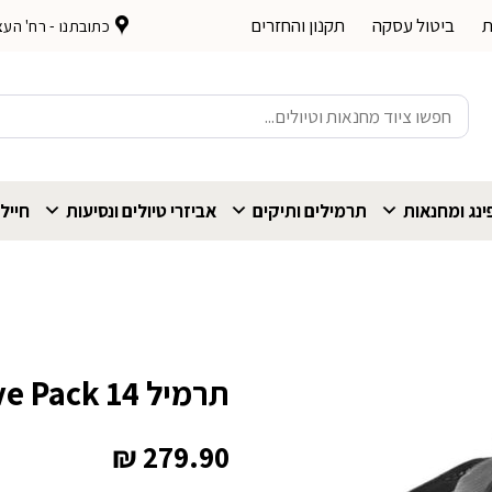
ת
ביטול עסקה
תקנון והחזרים
כתובתנו - רח' העצמאות 
חיפוש
עבור:
נג ומחנאות
תרמילים ותיקים
אביזרי טיולים ונסיעות
חייל
תרמיל Tatonka Active Pack 14 נשים
₪
279.90