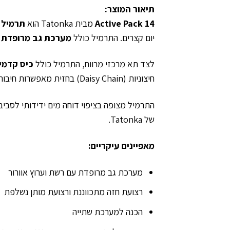
תיאור המוצר:
Active Pack 14
מבית Tatonka הוא
תרמיל 
יום קצרים. התרמיל כולל
מערכת גב מרופדת ע
לצד תא מרכזי מרווח, התרמיל כולל
כיס קדמי 
חיצוניות (Daisy Chain) בחזית מאפשרות חיבור קסדה או ציוד נוסף.
התרמיל מצופה בציפוי דוחה מים ידידותי לסביב
של Tatonka.
מאפיינים עיקריים:
מערכת גב מרופדת עם רשת וערוץ אוורור
רצועת חזה מתכווננת ורצועת מותן נשלפת
הכנה למערכת שתייה