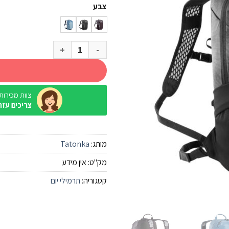
צבע
כמות של תרמיל Tatonka Active Pack 14 נשים
צוות מכירות / ine
צריכים עזר
מותג:
Tatonka
מק"ט:
אין מידע
קטגוריה:
תרמילי יום