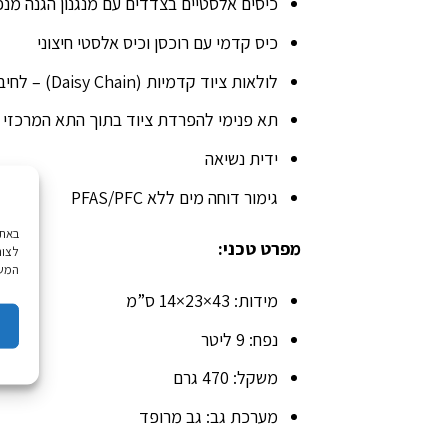
כיסים אלסטיים בצדדים עם מנגנון הגנה מנפ
כיס קדמי עם רוכסן וכיס אלסטי חיצוני
לולאות ציוד קדמיות (Daisy Chain) – לחיבור קסדה או ציוד נוסף
תא פנימי להפרדת ציוד בתוך התא המרכזי
ידית נשיאה
גימור דוחה מים ללא PFAS/PFC
מפרט טכני:
לצור
המשך
מידות: 43×23×14 ס”מ
נפח: 9 ליטר
משקל: 470 גרם
מערכת גב: גב מרופד