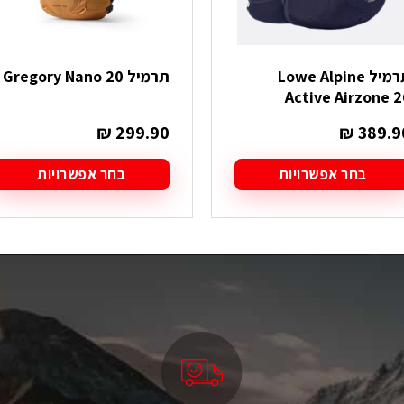
תרמיל Lowe Alpine
תרמיל Gregory Nano 20
Active Airzone 2
₪
299.90
₪
389.9
בחר אפשרויות
בחר אפשרויות
מוצר
למוצר
ה
זה
ש
יש
ספר
מספר
גים.
סוגים.
תן
ניתן
בחור
לבחור
ת
את
אפשרויות
האפשרויות
עמוד
בעמוד