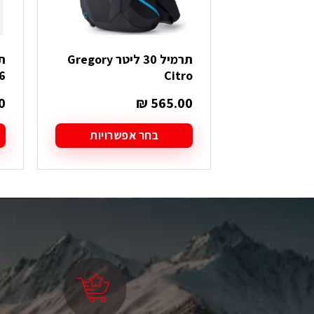
תרמיל 30 ליטר Gregory
6
Citro
0
₪
565.00
בחר אפשרויות
למוצר
ל
זה
ז
יש
י
מספר
מ
סוגים.
סו
ניתן
ני
לבחור
ל
את
א
האפשרויות
ה
בעמוד
ב