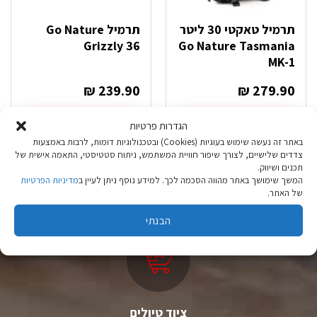
תרמיל טאקטי 30 ליטר
תרמיל Go Nature
Grizzly 36
Go Nature Tasmania
MK-1
₪
239.90
₪
279.90
בחר אפשרויות
בחר אפשרויות
הגדרות פרטיות
למוצר
למוצר
באתר זה נעשה שימוש בעוגיות (Cookies) ובטכנולוגיות דומות, לרבות באמצעות
זה
זה
צדדים שלישיים, לצורך שיפור חוויית המשתמש, ניתוח סטטיסטי, התאמה אישית של
יש
יש
תכנים ושיווק.
המשך שימושך באתר מהווה הסכמה לכך. למידע נוסף ניתן לעיין ב
מדיניות הפרטיות
מספר
מספר
של האתר.
סוגים.
סוגים.
ניתן
ניתן
הבנתי
לבחור
לבחור
את
את
האפשרויות
האפשרויות
בעמוד
בעמוד
המוצר
המוצר
ציוד טיולים