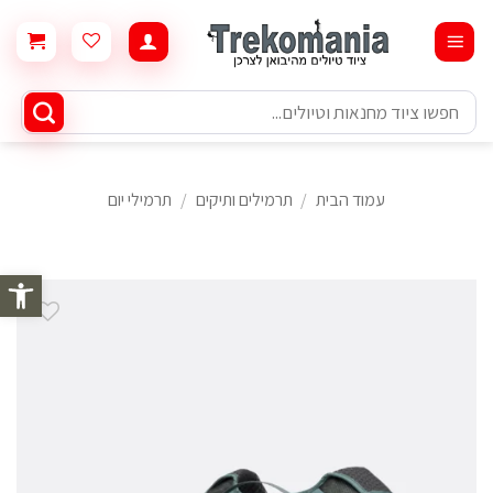
Ski
t
conten
חיפוש
עבור:
עמוד הבית
/
תרמילים ותיקים
/
תרמילי יום
פתח סרגל 