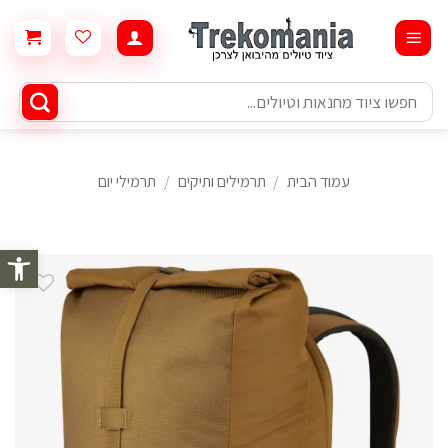
Ski
t
conten
חיפוש
עבור:
עמוד הבית
/
תרמילים ותיקים
/
תרמילי יום
פתח סרגל 