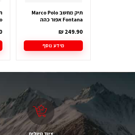
תיק מחשב Marco Polo
Fontana אפור כהה
o
0
₪
249.90
מידע נוסף
ל
ז
י
מ
סו
ני
ל
א
ה
ב
ה
ציוד טיולים