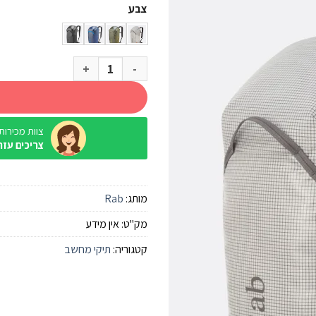
צבע
כמות של תרמיל Rab Adrift 24
צוות מכירות / ine
צריכים עזר
מותג:
Rab
מק"ט:
אין מידע
קטגוריה:
תיקי מחשב