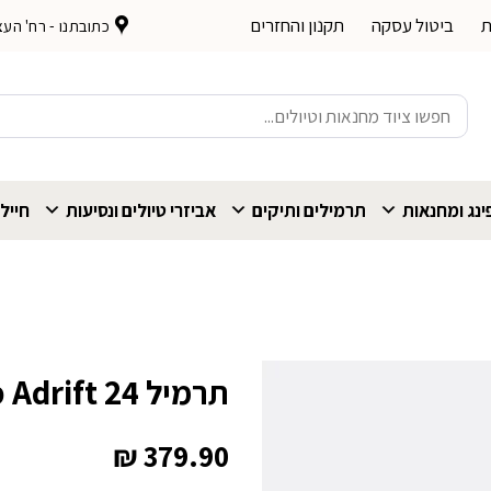
ת
ביטול עסקה
תקנון והחזרים
כתובתנו - רח' העצמאות 
חיפוש
עבור:
נג ומחנאות
תרמילים ותיקים
אביזרי טיולים ונסיעות
חייל
תרמיל Rab Adrift 24
₪
379.90