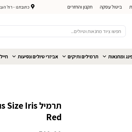
ת
ביטול עסקה
תקנון והחזרים
כתובתנו - רח' העצמאות 
חיפוש
עבור:
נג ומחנאות
תרמילים ותיקים
אביזרי טיולים ונסיעות
חייל
תרמיל e Iris
Red