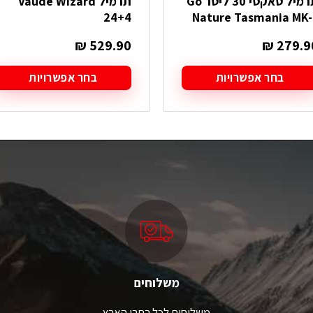
תרמיל טאקטי 30 ליטר Go
תרמיל Vaude Wizard
24+4
Nature Tasmania MK-
₪
529.90
₪
279.9
בחר אפשרויות
בחר אפשרויות
מוצר
למוצר
ה
זה
ש
יש
ספר
מספר
גים.
סוגים.
תן
ניתן
בחור
לבחור
ת
את
אפשרויות
האפשרויות
עמוד
בעמוד
מוצר
המוצר
משלוחים
משלוחים לכל רחבי הארץ