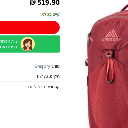
₪
519.90
קיים במלאי
צוות מכירות / ine
צריכים עזר
מותג:
Gregory
מק"ט:
15773
קטגוריה:
תרמילי יום