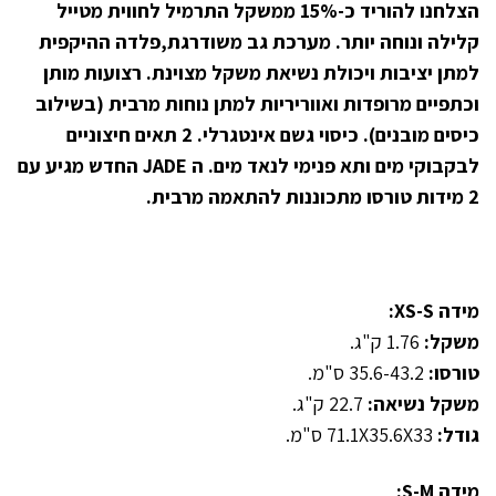
הצלחנו להוריד כ-15% ממשקל התרמיל לחווית מטייל
קלילה ונוחה יותר. מערכת גב משודרגת,פלדה ההיקפית
למתן יציבות ויכולת נשיאת משקל מצוינת. רצועות מותן
וכתפיים מרופדות ואווריריות למתן נוחות מרבית (בשילוב
כיסים מובנים). כיסוי גשם אינטגרלי. 2 תאים חיצוניים
לבקבוקי מים ותא פנימי לנאד מים. ה
JADE
החדש מגיע עם
2 מידות טורסו מתכוננות להתאמה מרבית.
מידה XS-S:
משקל:
1.76 ק"ג.
טורסו:
35.6-43.2 ס"מ.
משקל נשיאה:
22.7 ק"ג.
גודל:
71.1X35.6X33 ס"מ.
מידה S-M: