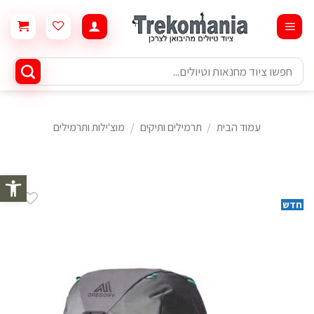
Ski
t
conten
חיפוש
עבור:
עמוד הבית
/
תרמילים ותיקים
/
מוצ'ילות ותרמילים
פתח סרגל 
חדש