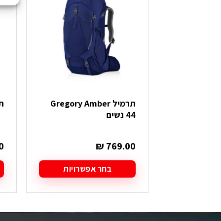
תרמיל Gregory Amber
תרמי
44 נשים
0
₪
769.00
בחר אפשרויות
למוצר
ל
זה
ז
יש
י
מספר
מ