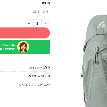
מידה
XS-S
S-M
כמות של תרמיל Gregory Jade 33 Artichoke נשים
צוות מכירות / ine
צריכים עזר
מותג:
Gregory
מק"ט:
אין מידע
קטגוריה:
תרמילי ביניים