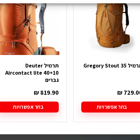
ל Gregory Stout 35
תרמיל Deuter
Aircontact lite 40+10
גברים
₪
819.90
₪
729.0
בחר אפשרויות
בחר אפשרויות
מוצר
למוצר
ה
זה
ש
יש
ספר
מספר