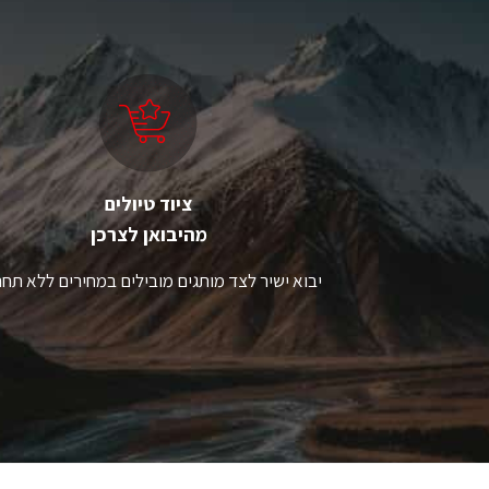
סוגים.
סו
ניתן
ני
לבחור
ל
את
א
האפשרויות
ה
בעמוד
ב
המוצר
ה
ציוד טיולים
מהיבואן לצרכן
יבוא ישיר לצד מותגים מובילים במחירים ללא תחר