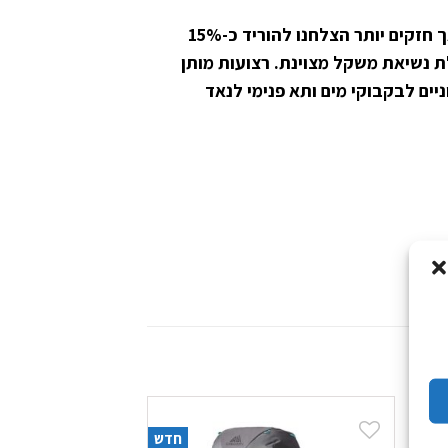
תרמיל ייעודי לנשים המותאם לטיולי יום וטיולים של עד 2 לילות. בזכות עיצוב חדשני בשילוב בדים קלים אך חזקים יותר הצלחנו להוריד כ-15%
ת נשיאת משקל מצוינת. רצועות מותן
 נוחות מרבית (בשילוב כיסים מובנים). כיסוי גשם אינטגרלי. 2 תאים חיצוניים לבקבוקי מים ותא פנימי לנאד
חדש