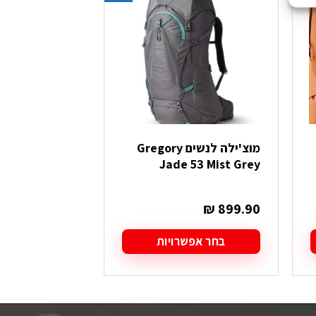
מוצ'ילה לנשים Gregory
תרמיל 33
Jade 53 Mist Grey
נייבי נשים
₪
749.00
₪
899.90
בחר אפשרויות
בחר אפש
למוצר
למוצר
זה
זה
יש
יש
מספר
מספר