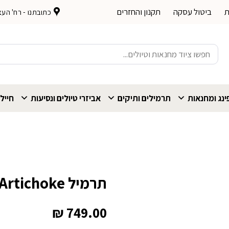
ת
ביטול עסקה
תקנון והחזרים
כתובתנו - רח' העצמאות 
חיפוש
עבור:
נג ומחנאות
תרמילים ותיקים
אביזרי טיולים ונסיעות
חייל
תרמיל Gregory Jade 33 Artichoke נשים
₪
749.00