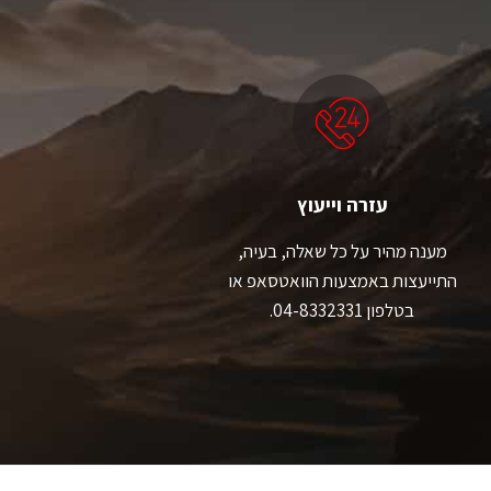
סוגים.
סוגים.
ניתן
ניתן
לבחור
לבחור
את
את
האפשרויות
האפשרויות
בעמוד
בעמוד
המוצר
המוצר
עזרה וייעוץ
מענה מהיר על כל שאלה, בעיה,
התייעצות באמצעות הוואטסאפ או
בטלפון 04-8332331.