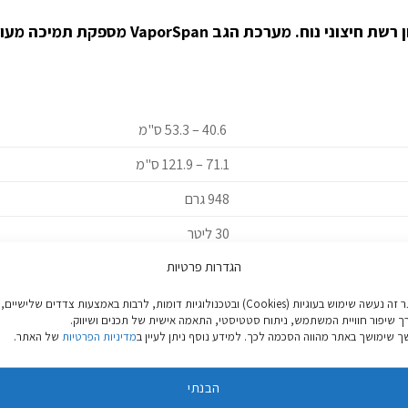
40.6 – 53.3 ס"מ
71.1 – 121.9 ס"מ
948 גרם
30 ליטר
הגדרות פרטיות
11.3 ק"ג
55X30X24.5 ס"מ
באתר זה נעשה שימוש בעוגיות (Cookies) ובטכנולוגיות דומות, לרבות באמצעות צדדים שלישיים,
ך שיפור חוויית המשתמש, ניתוח סטטיסטי, התאמה אישית של תכנים ושיווק.
 שימושך באתר מהווה הסכמה לכך. למידע נוסף ניתן לעיין ב
מדיניות הפרטיות
של האתר.
הבנתי