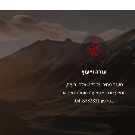
יש
יש
מספר
מספר
סוגים.
סוגים.
ניתן
ניתן
לבחור
לבחור
את
את
האפשרויות
האפשרויות
בעמוד
בעמוד
המוצר
המוצר
עזרה וייעוץ
מענה מהיר על כל שאלה, בעיה,
התייעצות באמצעות הוואטסאפ או
בטלפון 04-8332331.