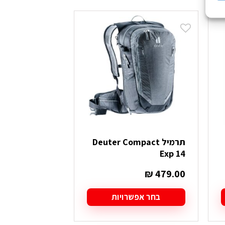
תרמיל Deuter Compact
תרמיל Gregory Nano 20
Exp 14
₪
299.90
₪
479.00
בחר אפשרויות
בחר אפש
למוצר
למוצר
זה
זה