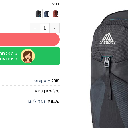
צבע
כמות של תרמיל 30 ליטר Gregory Citro
צוות מכירות / ine
צריכים עזר
מותג:
Gregory
מק"ט:
אין מידע
קטגוריה:
תרמילי יום