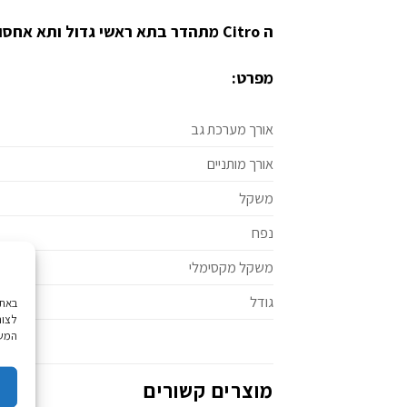
ה Citro מתהדר בתא ראשי גדול ותא אחסון רשת חיצוני נוח. מערכת הגב VaporSpan מספקת תמיכה מעולה לאורך כל היום, מאווררת ומנדפת.
מפרט:
אורך מערכת גב
אורך מותניים
משקל
נפח
משקל מקסימלי
גודל
לצור
המשך
מוצרים קשורים