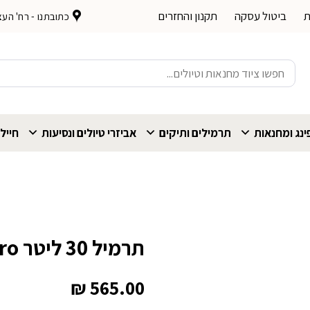
ת
ביטול עסקה
תקנון והחזרים
כתובתנו - רח' העצמאות 
חיפוש
עבור:
נג ומחנאות
תרמילים ותיקים
אביזרי טיולים ונסיעות
חייל
תרמיל 30 ליטר Gregory Citro
₪
565.00