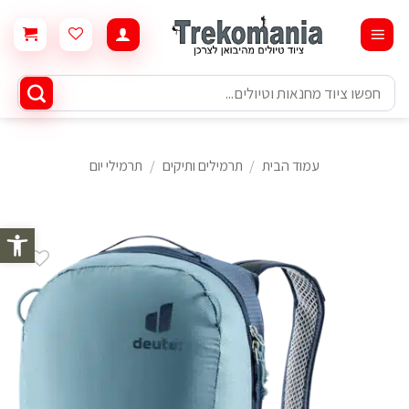
Ski
t
conten
חיפוש
עבור:
עמוד הבית
/
תרמילים ותיקים
/
תרמילי יום
פתח סרגל 