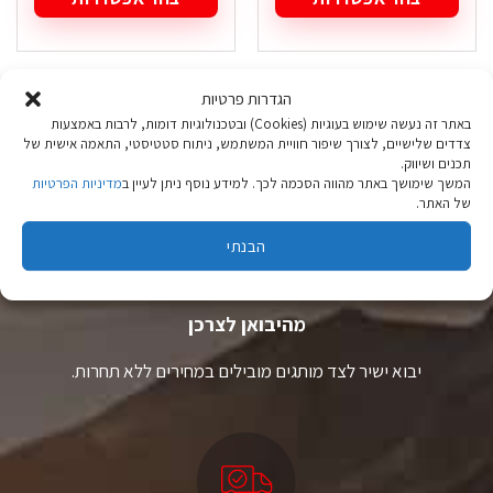
למוצר
למוצר
זה
זה
יש
יש
מספר
מספר
הגדרות פרטיות
סוגים.
סוגים.
באתר זה נעשה שימוש בעוגיות (Cookies) ובטכנולוגיות דומות, לרבות באמצעות
ניתן
ניתן
צדדים שלישיים, לצורך שיפור חוויית המשתמש, ניתוח סטטיסטי, התאמה אישית של
לבחור
לבחור
תכנים ושיווק.
את
את
המשך שימושך באתר מהווה הסכמה לכך. למידע נוסף ניתן לעיין ב
מדיניות הפרטיות
האפשרויות
האפשרויות
של האתר.
בעמוד
בעמוד
המוצר
המוצר
הבנתי
ציוד טיולים
מהיבואן לצרכן
יבוא ישיר לצד מותגים מובילים במחירים ללא תחרות.