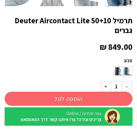
תרמיל Deuter Aircontact Lite 50+10
גברים
₪
849.00
צבע
כמות של תרמיל Deuter Aircontact Lite 50+10 גברים
הוספה לסל
צוות מכירות / Online
צריכים עזרה? צרו איתנו קשר דרך הוואטסאפ