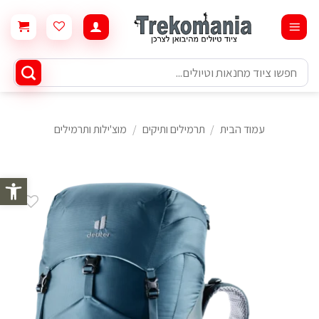
Ski
t
conten
חיפוש
עבור:
עמוד הבית
/
תרמילים ותיקים
/
מוצ'ילות ותרמילים
פתח סרגל 