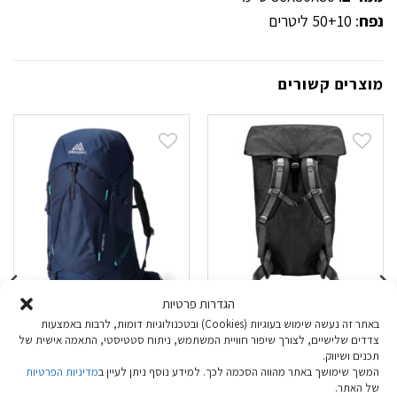
נפח
: 50+10 ליטרים
מוצרים קשורים
הגדרות פרטיות
באתר זה נעשה שימוש בעוגיות (Cookies) ובטכנולוגיות דומות, לרבות באמצעות
דאפל וכיסוי גשם
מוצ'ילה לנשים
צדדים שלישיים, לצורך שיפור חוויית המשתמש, ניתוח סטטיסטי, התאמה אישית של
לתרמילים עם פתיחה
Gregory Amber 68
תכנים ושיווק.
מלמעלה Outdoor
המשך שימושך באתר מהווה הסכמה לכך. למידע נוסף ניתן לעיין ב
מדיניות הפרטיות
של האתר.