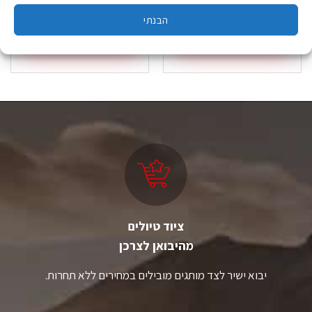
₪
1,029.00
₪
64.90
הבנתי
הוספה לסל
בחר אפשרויות
למוצר
זה
יש
מספר
סוגים.
ניתן
לבחור
את
האפשרויות
בעמוד
המוצר
ציוד טיולים
מהיבואן לצרכן
יבוא ישיר לצד מותגים מובילים במחירים ללא תחרות.