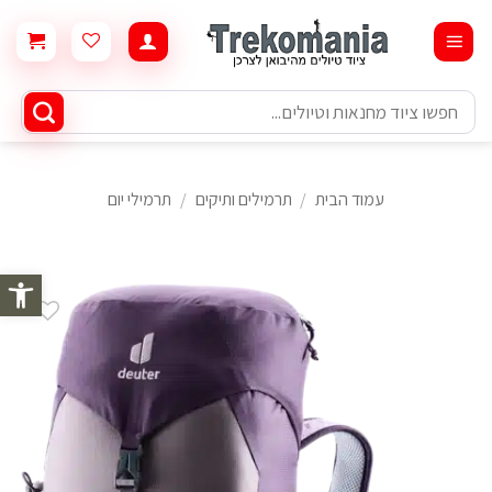
Ski
t
conten
חיפוש
עבור:
עמוד הבית
/
תרמילים ותיקים
/
תרמילי יום
פתח סרגל 