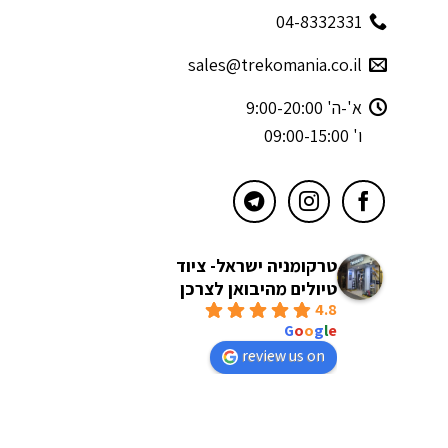
04-8332331
sales@trekomania.co.il
א'-ה' 9:00-20:00
ו' 09:00-15:00
טרקומניה ישראל- ציוד
טיולים מהיבואן לצרכן
4.8
powered by
G
o
o
g
l
e
review us on