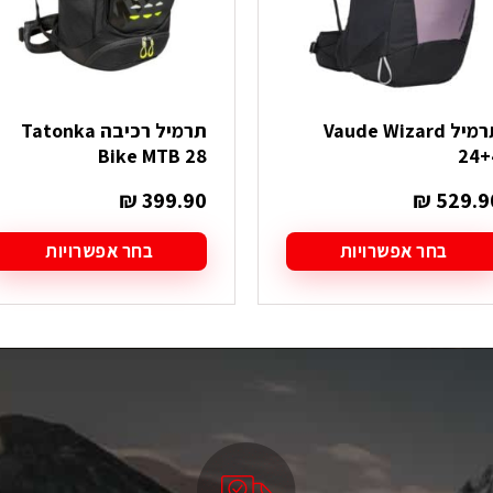
תרמיל Vaude Wizard
תרמיל רכיבה Tatonka
Bike MTB 28
24+
₪
399.90
₪
529.9
בחר אפשרויות
בחר אפשרויות
מוצר
למוצר
ה
זה
ש
יש
ספר
מספר
גים.
סוגים.
תן
ניתן
בחור
לבחור
ת
את