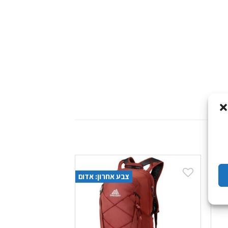
צהוב
צבע אחרון: אדום