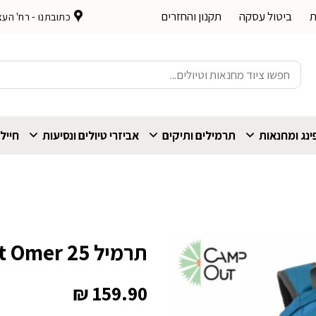
ת
ביטול עסקה
תקנון והחזרים
כתובתנו - רח' העצמאות 
חיפוש
עבור:
נג ומחנאות
תרמילים ותיקים
אביזרי טיולים ונסיעות
חייל
תרמיל Campout Omer 25
₪
159.90