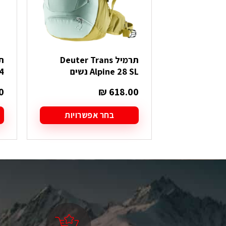
תרמיל Deuter Trans
Alpine 28 SL נשים
4
0
₪
618.00
בחר אפשרויות
למוצר
ל
זה
ז
יש
י
מספר
מ
סוגים.
סו
ניתן
ני
לבחור
ל
את
א