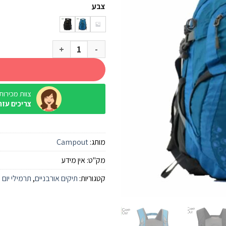
צבע
כמות של תרמיל Campout Omer 25
צוות מכירות / ine
צריכים עזר
מותג:
Campout
מק"ט:
אין מידע
קטגוריות:
תיקים אורבניים
,
תרמילי יום