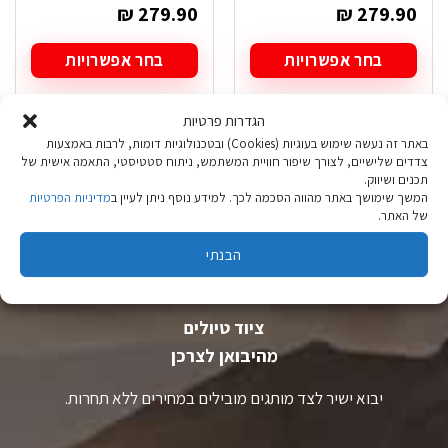
₪
279.90
₪
279.90
בחר אפשרויות
בחר אפשרויות
למוצר
למוצר
זה
זה
הגדרות פרטיות
יש
יש
מספר
מספר
באתר זה נעשה שימוש בעוגיות (Cookies) ובטכנולוגיות דומות, לרבות באמצעות
סוגים.
סוגים.
צדדים שלישיים, לצורך שיפור חוויית המשתמש, ניתוח סטטיסטי, התאמה אישית של
ניתן
ניתן
תכנים ושיווק.
המשך שימושך באתר מהווה הסכמה לכך. למידע נוסף ניתן לעיין ב
מדיניות הפרטיות
לבחור
לבחור
של האתר.
את
את
האפשרויות
האפשרויות
הבנתי
בעמוד
בעמוד
המוצר
המוצר
ציוד טיולים
מהיבואן לצרכן
יבוא ישיר לצד מותגים מובילים במחירים ללא תחרות.