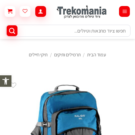
Ski
t
conten
חיפוש
עבור:
עמוד הבית
/
תרמילים ותיקים
/
תיקי חיילים
פתח סרגל 