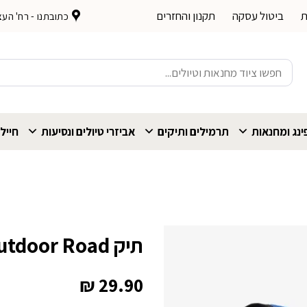
ת
ביטול עסקה
תקנון והחזרים
כתובתנו - רח' העצמאות 
חיפוש
עבור:
נג ומחנאות
תרמילים ותיקים
אביזרי טיולים ונסיעות
חייל
תיק Outdoor Road
₪
29.90