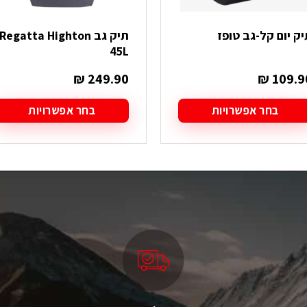
יק יום קל-גב טופז
תיק גב Regatta Highton
45L
₪
249.90
₪
109.9
בחר אפשרויות
בחר אפשרויות
מוצר
למוצר
ה
זה
ש
יש
ספר
מספר
גים.
סוגים.
תן
ניתן
בחור
לבחור
ת
את
אפשרויות
האפשרויות
עמוד
בעמוד
מוצר
המוצר