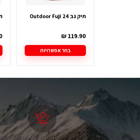
תיק גב Outdoor Fuji 24
ת
0
₪
119.90
בחר אפשרויות
למוצר
ל
זה
ז
יש
י
מספר
מ
סוגים.
סו
ניתן
ני
לבחור
ל
את
א
האפשרויות
ה
בעמוד
ב
המוצר
ה