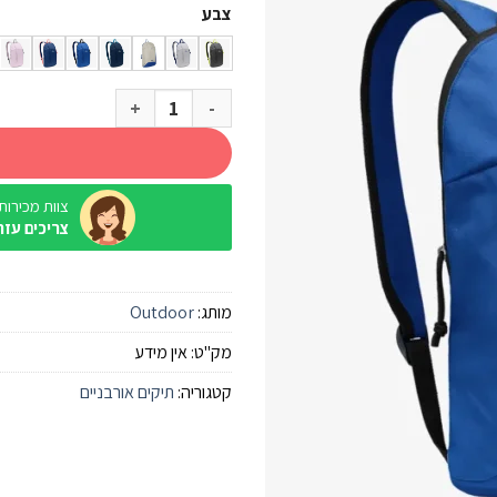
צבע
כמות של תיק Outdoor Road
צוות מכירות / ine
צריכים עזר
מותג:
Outdoor
מק"ט:
אין מידע
קטגוריה:
תיקים אורבניים