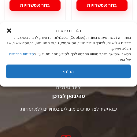
בחר אפשרויות
בחר אפשרויות
למוצר
למוצר
זה
זה
יש
יש
הגדרות פרטיות
מספר
מספר
סוגים.
סוגים.
באתר זה נעשה שימוש בעוגיות (Cookies) ובטכנולוגיות דומות, לרבות באמצעות
ניתן
ניתן
צדדים שלישיים, לצורך שיפור חוויית המשתמש, ניתוח סטטיסטי, התאמה אישית של
לבחור
לבחור
תכנים ושיווק.
את
את
המשך שימושך באתר מהווה הסכמה לכך. למידע נוסף ניתן לעיין ב
מדיניות הפרטיות
האפשרויות
האפשרויות
של האתר.
בעמוד
בעמוד
המוצר
המוצר
הבנתי
ציוד טיולים
מהיבואן לצרכן
יבוא ישיר לצד מותגים מובילים במחירים ללא תחרות.