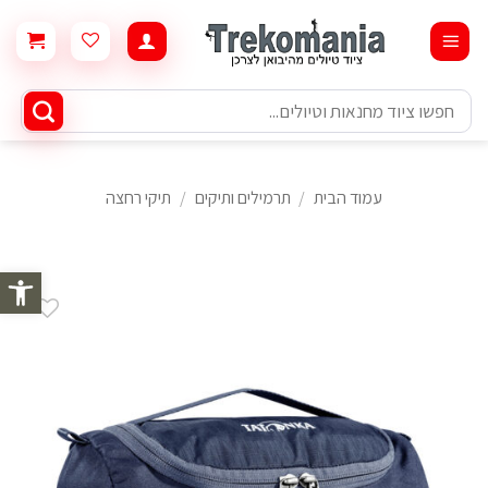
Ski
t
conten
חיפוש
עבור:
עמוד הבית
/
תרמילים ותיקים
/
תיקי רחצה
פתח סרגל 