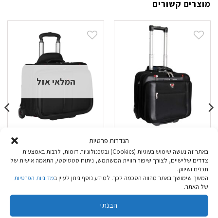
מוצרים קשורים
המלאי אזל
טרול מנהלים שחור
טרול מנהלים Wenger
הגדרות פרטיות
Patriot
Marco Polo Padova
באתר זה נעשה שימוש בעוגיות (Cookies) ובטכנולוגיות דומות, לרבות באמצעות
צדדים שלישיים, לצורך שיפור חוויית המשתמש, ניתוח סטטיסטי, התאמה אישית של
₪
479.90
₪
489.90
תכנים ושיווק.
המשך שימושך באתר מהווה הסכמה לכך. למידע נוסף ניתן לעיין ב
מדיניות הפרטיות
של האתר.
הוספה לסל
מידע נוסף
הבנתי